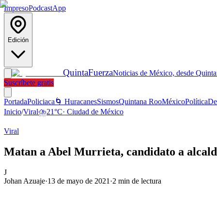
Impreso
Podcast
App
Edición
Quinta
Fuerza
Noticias de México, desde Quint
Suscríbete gratis
Portada
Policiaca
🌀 Huracanes
Sismos
Quintana Roo
México
Política
De
Inicio
/
Viral
⛈️
21
°C
·
Ciudad de México
Viral
Matan a Abel Murrieta, candidato a alcal
J
Johan Azuaje
·
13 de mayo de 2021
·
2
min de lectura