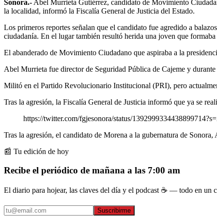
Sonora.-
Abel Murrieta Gutiérrez, candidato de Movimiento Ciudadano 
la localidad, informó la Fiscalía General de Justicia del Estado.
Los primeros reportes señalan que el candidato fue agredido a balazos 
ciudadanía. En el lugar también resultó herida una joven que formaba
El abanderado de Movimiento Ciudadano que aspiraba a la presidencia
Abel Murrieta fue director de Seguridad Pública de Cajeme y durante
Militó en el Partido Revolucionario Institucional (PRI), pero actual
Tras la agresión, la Fiscalía General de Justicia informó que ya se reali
https://twitter.com/fgjesonora/status/1392999334438899714?s
Tras la agresión, el candidato de Morena a la gubernatura de Sonora, A
📰 Tu edición de hoy
Recibe el periódico de mañana a las 7:00 am
El diario para hojear, las claves del día y el podcast ☕ — todo en un co
Suscribirme