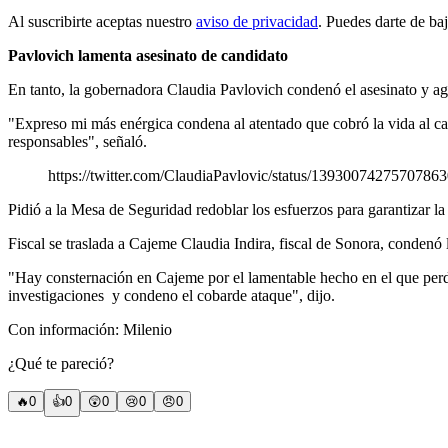
Al suscribirte aceptas nuestro
aviso de privacidad
. Puedes darte de ba
Pavlovich lamenta asesinato de candidato
En tanto, la gobernadora Claudia Pavlovich condenó el asesinato y agr
"Expreso mi más enérgica condena al atentado que cobró la vida al ca
responsables", señaló.
https://twitter.com/ClaudiaPavlovic/status/1393007427570786
Pidió a la Mesa de Seguridad redoblar los esfuerzos para garantizar la
Fiscal se traslada a Cajeme Claudia Indira, fiscal de Sonora, condenó l
"Hay consternación en Cajeme por el lamentable hecho en el que perdio
investigaciones y condeno el cobarde ataque", dijo.
Con información: Milenio
¿Qué te pareció?
🔥
0
👍
0
😲
0
😢
0
😠
0