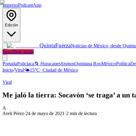
Impreso
Podcast
App
Edición
Quinta
Fuerza
Noticias de México, desde Quint
Suscríbete gratis
Portada
Policiaca
🌀 Huracanes
Sismos
Quintana Roo
México
Política
De
Inicio
/
Viral
🌤️
15
°C
·
Ciudad de México
Viral
Me jaló la tierra: Socavón ‘se traga’ a un
A
Areli Pérez
·
24 de mayo de 2021
·
2
min de lectura