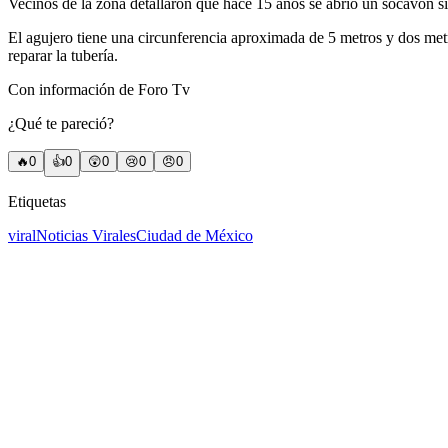
Vecinos de la zona detallaron que hace 15 años se abrió un socavón s
El agujero tiene una circunferencia aproximada de 5 metros y dos met
reparar la tubería.
Con información de Foro Tv
¿Qué te pareció?
🔥
0
👍
0
😲
0
😢
0
😠
0
Etiquetas
viral
Noticias Virales
Ciudad de México