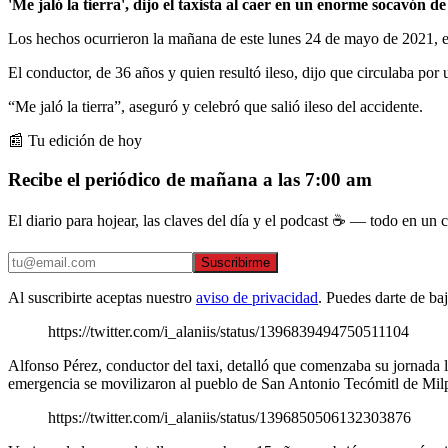
'Me jaló la tierra', dijo el taxista al caer en un enorme socavón 
Los hechos ocurrieron la mañana de este lunes 24 de mayo de 2021, e
El conductor, de 36 años y quien resultó ileso, dijo que circulaba por
“Me jaló la tierra”, aseguró y celebró que salió ileso del accidente.
📰 Tu edición de hoy
Recibe el periódico de mañana a las 7:00 am
El diario para hojear, las claves del día y el podcast ☕ — todo en un co
Suscribirme
Al suscribirte aceptas nuestro
aviso de privacidad
. Puedes darte de ba
https://twitter.com/i_alaniis/status/1396839494750511104
Alfonso Pérez, conductor del taxi, detalló que comenzaba su jornada la
emergencia se movilizaron al pueblo de San Antonio Tecómitl de Milpa 
https://twitter.com/i_alaniis/status/1396850506132303876