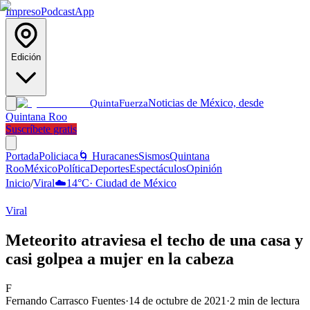
Impreso
Podcast
App
Edición
Noticias de México, desde
Quinta
Fuerza
Quintana Roo
Suscríbete gratis
Portada
Policiaca
🌀 Huracanes
Sismos
Quintana
Roo
México
Política
Deportes
Espectáculos
Opinión
Inicio
/
Viral
☁️
14
°C
·
Ciudad de México
Viral
Meteorito atraviesa el techo de una casa y
casi golpea a mujer en la cabeza
F
Fernando Carrasco Fuentes
·
14 de octubre de 2021
·
2
min de lectura