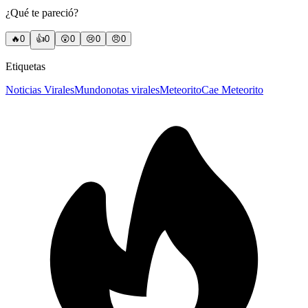
¿Qué te pareció?
🔥
0
👍
0
😲
0
😢
0
😠
0
Etiquetas
Noticias Virales
Mundo
notas virales
Meteorito
Cae Meteorito