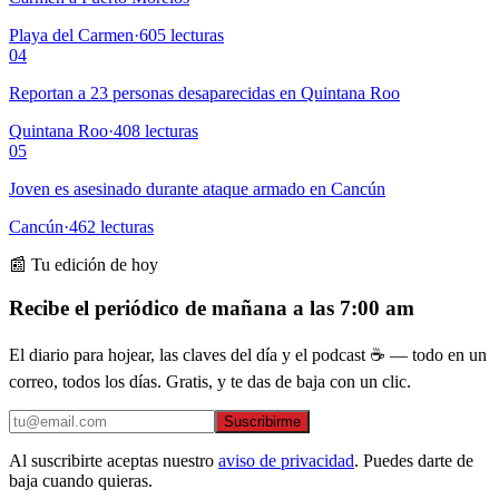
Playa del Carmen
·
605
lecturas
04
Reportan a 23 personas desaparecidas en Quintana Roo
Quintana Roo
·
408
lecturas
05
Joven es asesinado durante ataque armado en Cancún
Cancún
·
462
lecturas
📰 Tu edición de hoy
Recibe el periódico de mañana a las 7:00 am
El diario para hojear, las claves del día y el podcast ☕ — todo en un
correo, todos los días. Gratis, y te das de baja con un clic.
Suscribirme
Al suscribirte aceptas nuestro
aviso de privacidad
. Puedes darte de
baja cuando quieras.