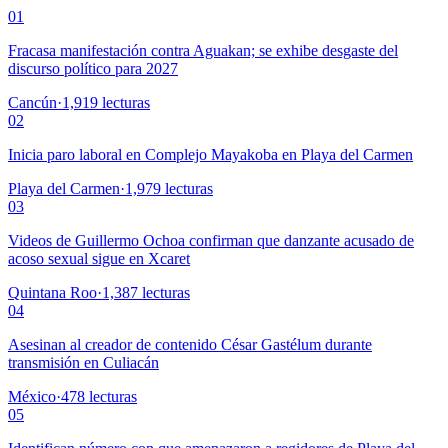
01
Fracasa manifestación contra Aguakan; se exhibe desgaste del
discurso político para 2027
Cancún
·
1,919
lecturas
02
Inicia paro laboral en Complejo Mayakoba en Playa del Carmen
Playa del Carmen
·
1,979
lecturas
03
Videos de Guillermo Ochoa confirman que danzante acusado de
acoso sexual sigue en Xcaret
Quintana Roo
·
1,387
lecturas
04
Asesinan al creador de contenido César Gastélum durante
transmisión en Culiacán
México
·
478
lecturas
05