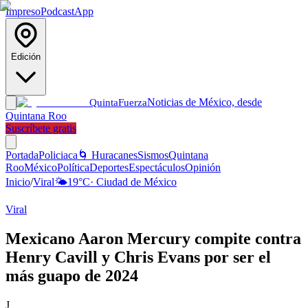
Impreso
Podcast
App
Edición
Noticias de México, desde
Quinta
Fuerza
Quintana Roo
Suscríbete gratis
Portada
Policiaca
🌀 Huracanes
Sismos
Quintana
Roo
México
Política
Deportes
Espectáculos
Opinión
Inicio
/
Viral
🌤️
19
°C
·
Ciudad de México
Viral
Mexicano Aaron Mercury compite contra
Henry Cavill y Chris Evans por ser el
más guapo de 2024
J