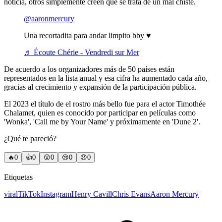
noticia, otros simplemente creen que se trata de un mal chiste.
@aaronmercury
Una recortadita para andar limpito bby ♥️
♬ Écoute Chérie - Vendredi sur Mer
De acuerdo a los organizadores más de 50 países están
representados en la lista anual y esa cifra ha aumentado cada año,
gracias al crecimiento y expansión de la participación pública.
El 2023 el título de el rostro más bello fue para el actor Timothée
Chalamet, quien es conocido por participar en películas como
'Wonka', 'Call me by Your Name' y próximamente en 'Dune 2'.
¿Qué te pareció?
🔥
0
👍
0
😲
0
😢
0
😠
0
Etiquetas
viral
TikTok
Instagram
Henry Cavill
Chris Evans
Aaron Mercury