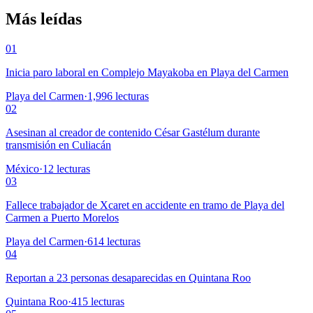
Más leídas
01
Inicia paro laboral en Complejo Mayakoba en Playa del Carmen
Playa del Carmen
·
1,996
lecturas
02
Asesinan al creador de contenido César Gastélum durante
transmisión en Culiacán
México
·
12
lecturas
03
Fallece trabajador de Xcaret en accidente en tramo de Playa del
Carmen a Puerto Morelos
Playa del Carmen
·
614
lecturas
04
Reportan a 23 personas desaparecidas en Quintana Roo
Quintana Roo
·
415
lecturas