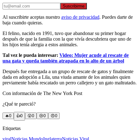
Suscribirme
Al suscribirte aceptas nuestro
aviso de privacidad
. Puedes darte de
baja cuando quieras.
El felino, nacido en 1991, tuvo que abandonar su primer hogar
después de que la familia con la que vivía descubriera que uno de
los hijos tenía alergia a estos animales.
Tal vez le pueda interesar:
Video: Mujer acude al rescate de
una gata y queda también atrapada en lo alto de un árbol
Después fue entregada a un grupo de rescate de gatos y finalmente
dada en adopción a Lila, una viuda amante de los animales quien
previamente había rescatado un perro callejero y un gato maltratado.
Con información de The New York Post
¿Qué te pareció?
🔥
0
👍
0
😲
0
😢
0
😠
0
Etiquetas
viral
Noticias Mundo
Inglaterra
Noticias Viral