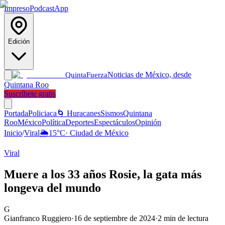
Impreso
Podcast
App
Edición
Noticias de México, desde
Quinta
Fuerza
Quintana Roo
Suscríbete gratis
Portada
Policiaca
🌀 Huracanes
Sismos
Quintana
Roo
México
Política
Deportes
Espectáculos
Opinión
Inicio
/
Viral
🌦️
15
°C
·
Ciudad de México
Viral
Muere a los 33 años Rosie, la gata más
longeva del mundo
G
Gianfranco Ruggiero
·
16 de septiembre de 2024
·
2
min de lectura