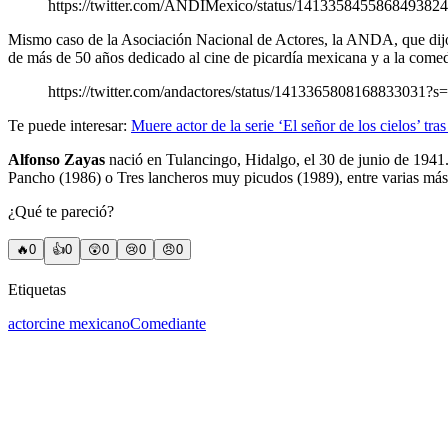
https://twitter.com/ANDIMexico/status/141335845586849382
Mismo caso de la Asociación Nacional de Actores, la ANDA, que dijo
de más de 50 años dedicado al cine de picardía mexicana y a la comed
https://twitter.com/andactores/status/1413365808168833031?s
Te puede interesar:
Muere actor de la serie ‘El señor de los cielos’ tr
Alfonso Zayas
nació en Tulancingo, Hidalgo, el 30 de junio de 1941
Pancho (1986) o Tres lancheros muy picudos (1989), entre varias más
¿Qué te pareció?
🔥
0
👍
0
😲
0
😢
0
😠
0
Etiquetas
actor
cine mexicano
Comediante