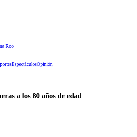
ana Roo
portes
Espectáculos
Opinión
heras a los 80 años de edad