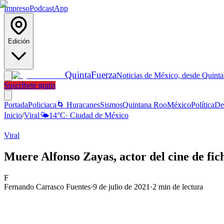
Impreso
Podcast
App
Edición
Quinta
Fuerza
Noticias de México, desde Quint
Suscríbete gratis
Portada
Policiaca
🌀 Huracanes
Sismos
Quintana Roo
México
Política
De
Inicio
/
Viral
🌤️
14
°C
·
Ciudad de México
Viral
Muere Alfonso Zayas, actor del cine de fic
F
Fernando Carrasco Fuentes
·
9 de julio de 2021
·
2
min de lectura