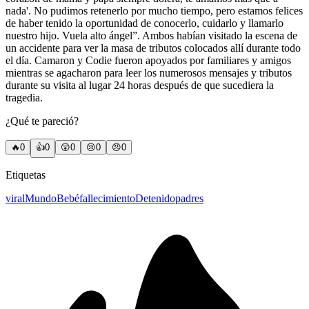
nada'. No pudimos retenerlo por mucho tiempo, pero estamos felices
de haber tenido la oportunidad de conocerlo, cuidarlo y llamarlo
nuestro hijo. Vuela alto ángel”. Ambos habían visitado la escena de
un accidente para ver la masa de tributos colocados allí durante todo
el día. Camaron y Codie fueron apoyados por familiares y amigos
mientras se agacharon para leer los numerosos mensajes y tributos
durante su visita al lugar 24 horas después de que sucediera la
tragedia.
¿Qué te pareció?
🔥
0
👍
0
😲
0
😢
0
😠
0
Etiquetas
viral
Mundo
Bebé
fallecimiento
Detenido
padres