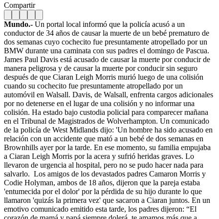
Compartir
Mundo.-
Un portal local informó que la policía acusó a un
conductor de 34 años de causar la muerte de un bebé prematuro de
dos semanas cuyo cochecito fue presuntamente atropellado por un
BMW durante una caminata con sus padres el domingo de Pascua.
James Paul Davis está acusado de causar la muerte por conducir de
manera peligrosa y de causar la muerte por conducir sin seguro
después de que Ciaran Leigh Morris murió luego de una colisión
cuando su cochecito fue presuntamente atropellado por un
automóvil en Walsall. Davis, de Walsall, enfrenta cargos adicionales
por no detenerse en el lugar de una colisión y no informar una
colisión. Ha estado bajo custodia policial para comparecer mañana
en el Tribunal de Magistrados de Wolverhampton. Un comunicado
de la policía de West Midlands dijo: 'Un hombre ha sido acusado en
relación con un accidente que mató a un bebé de dos semanas en
Brownhills ayer por la tarde. En ese momento, su familia empujaba
a Ciaran Leigh Morris por la acera y sufrió heridas graves. Lo
llevaron de urgencia al hospital, pero no se pudo hacer nada para
salvarlo.
Los amigos de los devastados padres Camaron Morris y
Codie Holyman, ambos de 18 años, dijeron que la pareja estaba
'entumecida por el dolor' por la pérdida de su hijo durante lo que
llamaron 'quizás la primera vez' que sacaron a Ciaran juntos. En un
emotivo comunicado emitido esta tarde, los padres dijeron: “El
corazón de mamá y papá siempre dolerá, te amamos más que a