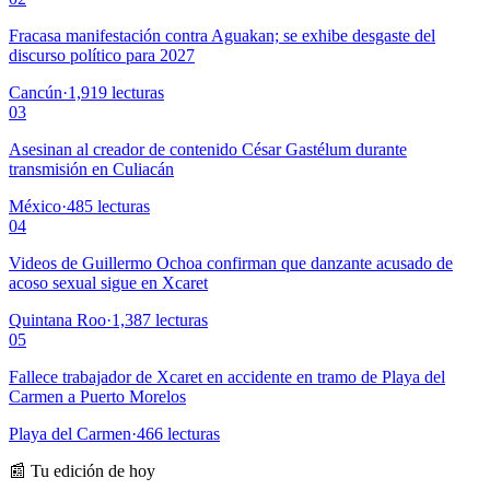
Fracasa manifestación contra Aguakan; se exhibe desgaste del
discurso político para 2027
Cancún
·
1,919
lecturas
03
Asesinan al creador de contenido César Gastélum durante
transmisión en Culiacán
México
·
485
lecturas
04
Videos de Guillermo Ochoa confirman que danzante acusado de
acoso sexual sigue en Xcaret
Quintana Roo
·
1,387
lecturas
05
Fallece trabajador de Xcaret en accidente en tramo de Playa del
Carmen a Puerto Morelos
Playa del Carmen
·
466
lecturas
📰 Tu edición de hoy