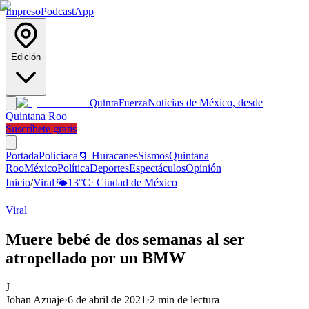
Impreso
Podcast
App
Edición
Noticias de México, desde
Quinta
Fuerza
Quintana Roo
Suscríbete gratis
Portada
Policiaca
🌀 Huracanes
Sismos
Quintana
Roo
México
Política
Deportes
Espectáculos
Opinión
Inicio
/
Viral
🌤️
13
°C
·
Ciudad de México
Viral
Muere bebé de dos semanas al ser
atropellado por un BMW
J
Johan Azuaje
·
6 de abril de 2021
·
2
min de lectura