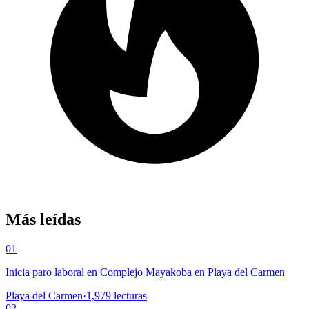
Más leídas
01
Inicia paro laboral en Complejo Mayakoba en Playa del Carmen
Playa del Carmen
·
1,979
lecturas
02