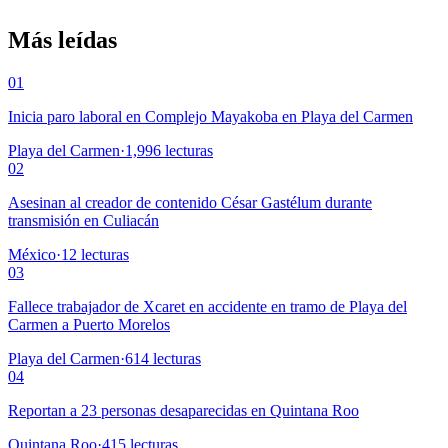
Más leídas
01
Inicia paro laboral en Complejo Mayakoba en Playa del Carmen
Playa del Carmen
·
1,996
lecturas
02
Asesinan al creador de contenido César Gastélum durante
transmisión en Culiacán
México
·
12
lecturas
03
Fallece trabajador de Xcaret en accidente en tramo de Playa del
Carmen a Puerto Morelos
Playa del Carmen
·
614
lecturas
04
Reportan a 23 personas desaparecidas en Quintana Roo
Quintana Roo
·
415
lecturas