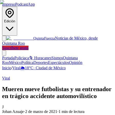
Impreso
Podcast
App
Edición
Noticias de México, desde
Quinta
Fuerza
Quintana Roo
Suscríbete gratis
Portada
Policiaca
🌀 Huracanes
Sismos
Quintana
Roo
México
Política
Deportes
Espectáculos
Opinión
Inicio
/
Viral
🌦️
18
°C
·
Ciudad de México
Viral
Mueren nueve futbolistas y su entrenador
en trágico accidente automovilístico
J
Johan Azuaje
·
2 de marzo de 2021
·
1
min de lectura