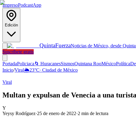
Impreso
Podcast
App
Edición
Quinta
Fuerza
Noticias de México, desde Quint
Suscríbete gratis
Portada
Policiaca
🌀 Huracanes
Sismos
Quintana Roo
México
Política
De
Inicio
/
Viral
🌦️
23
°C
·
Ciudad de México
Viral
Multan y expulsan de Venecia a una turist
Y
Yeysy Rodríguez
·
25 de enero de 2022
·
2
min de lectura