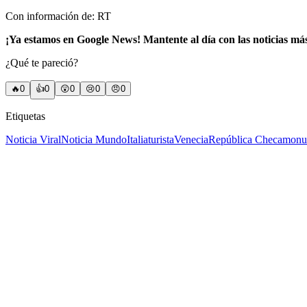
Con información de: RT
¡Ya estamos en Google News! Mantente al día con las noticias má
¿Qué te pareció?
🔥
0
👍
0
😲
0
😢
0
😠
0
Etiquetas
Noticia Viral
Noticia Mundo
Italia
turista
Venecia
República Checa
monum