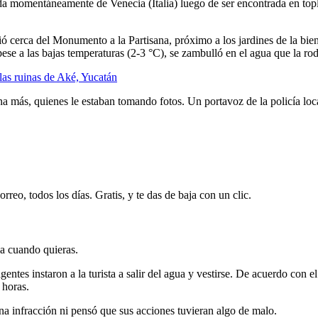
da momentáneamente de Venecia (Italia) luego de ser encontrada en to
ió cerca del Monumento a la Partisana, próximo a los jardines de la bie
pese a las bajas temperaturas (2-3 °C), se zambulló en el agua que la ro
e las ruinas de Aké, Yucatán
a más, quienes le estaban tomando fotos. Un portavoz de la policía loc
rreo, todos los días. Gratis, y te das de baja con un clic.
ja cuando quieras.
gentes instaron a la turista a salir del agua y vestirse. De acuerdo con 
 horas.
a infracción ni pensó que sus acciones tuvieran algo de malo.