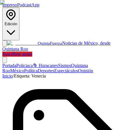
Impreso
Podcast
App
Edición
Noticias de México, desde
Quinta
Fuerza
Quintana Roo
Suscríbete gratis
Portada
Policiaca
🌀 Huracanes
Sismos
Quintana
Roo
México
Política
Deportes
Espectáculos
Opinión
Inicio
/
Etiqueta:
Venecia