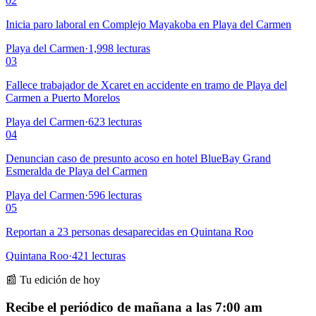
02
Inicia paro laboral en Complejo Mayakoba en Playa del Carmen
Playa del Carmen
·
1,998
lecturas
03
Fallece trabajador de Xcaret en accidente en tramo de Playa del
Carmen a Puerto Morelos
Playa del Carmen
·
623
lecturas
04
Denuncian caso de presunto acoso en hotel BlueBay Grand
Esmeralda de Playa del Carmen
Playa del Carmen
·
596
lecturas
05
Reportan a 23 personas desaparecidas en Quintana Roo
Quintana Roo
·
421
lecturas
📰 Tu edición de hoy
Recibe el periódico de mañana a las 7:00 am