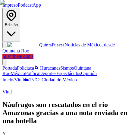
Impreso
Podcast
App
Edición
Noticias de México, desde
Quinta
Fuerza
Quintana Roo
Suscríbete gratis
Portada
Policiaca
🌀 Huracanes
Sismos
Quintana
Roo
México
Política
Deportes
Espectáculos
Opinión
Inicio
/
Viral
☁️
15
°C
·
Ciudad de México
Viral
Náufragos son rescatados en el río
Amazonas gracias a una nota enviada en
una botella
Y