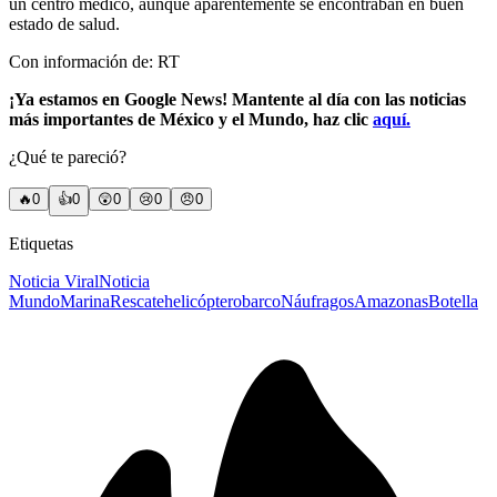
un centro médico, aunque aparentemente se encontraban en buen
estado de salud.
Con información de: RT
¡Ya estamos en Google News! Mantente al día con las noticias
más importantes de México y el Mundo, haz clic
aquí.
¿Qué te pareció?
🔥
0
👍
0
😲
0
😢
0
😠
0
Etiquetas
Noticia Viral
Noticia
Mundo
Marina
Rescate
helicóptero
barco
Náufragos
Amazonas
Botella