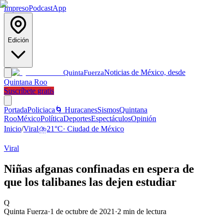
Impreso
Podcast
App
Edición
Noticias de México, desde
Quinta
Fuerza
Quintana Roo
Suscríbete gratis
Portada
Policiaca
🌀 Huracanes
Sismos
Quintana
Roo
México
Política
Deportes
Espectáculos
Opinión
Inicio
/
Viral
⛈️
21
°C
·
Ciudad de México
Viral
Niñas afganas confinadas en espera de
que los talibanes las dejen estudiar
Q
Quinta Fuerza
·
1 de octubre de 2021
·
2
min de lectura