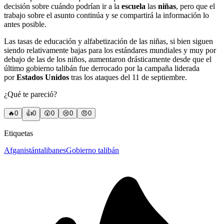
decisión sobre cuándo podrían ir a la
escuela
las
niñas
, pero que el
trabajo sobre el asunto continúa y se compartirá la información lo
antes posible.
Las tasas de educación y alfabetización de las niñas, si bien siguen
siendo relativamente bajas para los estándares mundiales y muy por
debajo de las de los niños, aumentaron drásticamente desde que el
último gobierno talibán fue derrocado por la campaña liderada
por
Estados Unidos
tras los ataques del 11 de septiembre.
¿Qué te pareció?
🔥
0
👍
0
😲
0
😢
0
😠
0
Etiquetas
Afganistán
talibanes
Gobierno talibán