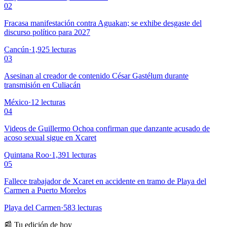
02
Fracasa manifestación contra Aguakan; se exhibe desgaste del
discurso político para 2027
Cancún
·
1,925
lecturas
03
Asesinan al creador de contenido César Gastélum durante
transmisión en Culiacán
México
·
12
lecturas
04
Videos de Guillermo Ochoa confirman que danzante acusado de
acoso sexual sigue en Xcaret
Quintana Roo
·
1,391
lecturas
05
Fallece trabajador de Xcaret en accidente en tramo de Playa del
Carmen a Puerto Morelos
Playa del Carmen
·
583
lecturas
📰 Tu edición de hoy