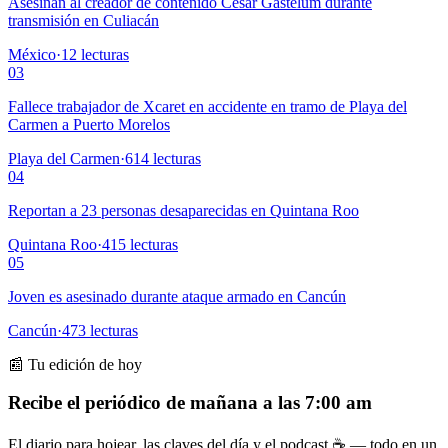
Asesinan al creador de contenido César Gastélum durante
transmisión en Culiacán
México
·
12
lecturas
03
Fallece trabajador de Xcaret en accidente en tramo de Playa del
Carmen a Puerto Morelos
Playa del Carmen
·
614
lecturas
04
Reportan a 23 personas desaparecidas en Quintana Roo
Quintana Roo
·
415
lecturas
05
Joven es asesinado durante ataque armado en Cancún
Cancún
·
473
lecturas
📰 Tu edición de hoy
Recibe el periódico de mañana a las 7:00 am
El diario para hojear, las claves del día y el podcast ☕ — todo en un