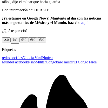
niño", dijo el militar que hacía guardia.
Con información de: DEBATE
¡Ya estamos en Google News! Mantente al día con las noticias
más importantes de México y el Mundo, haz clic
aquí
¿Qué te pareció?
🔥
0
👍
0
😲
0
😢
0
😠
0
Etiquetas
redes sociales
Noticia Viral
Noticia
Mundo
Facebook
Niño
Militar
Congo
base militar
El Congo
Tarea