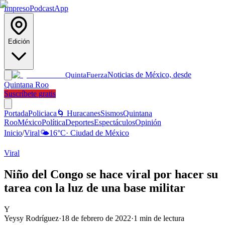
Impreso
Podcast
App
Edición
Noticias de México, desde
Quinta
Fuerza
Quintana Roo
Suscríbete gratis
Portada
Policiaca
🌀 Huracanes
Sismos
Quintana
Roo
México
Política
Deportes
Espectáculos
Opinión
Inicio
/
Viral
🌤️
16
°C
·
Ciudad de México
Viral
Niño del Congo se hace viral por hacer su
tarea con la luz de una base militar
Y
Yeysy Rodríguez
·
18 de febrero de 2022
·
1
min de lectura