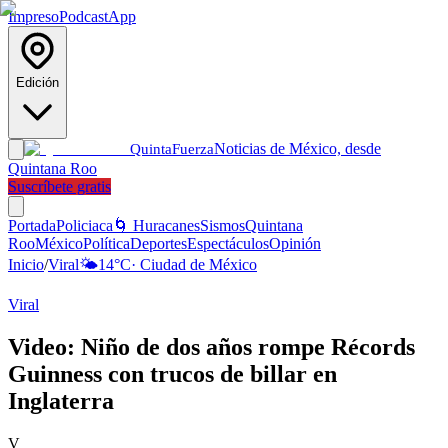
Impreso
Podcast
App
Edición
Noticias de México, desde
Quinta
Fuerza
Quintana Roo
Suscríbete gratis
Portada
Policiaca
🌀 Huracanes
Sismos
Quintana
Roo
México
Política
Deportes
Espectáculos
Opinión
Inicio
/
Viral
🌤️
14
°C
·
Ciudad de México
Viral
Video: Niño de dos años rompe Récords
Guinness con trucos de billar en
Inglaterra
V