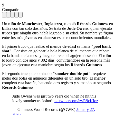
9
Compartir
Un
niño
de
Manchester
,
Inglaterra
, rompió
Récords Guinness
en
billar
con tan solo dos años. Se trata de
Jude Owens
, quien ejecutó
trucos que ningún otro había logrado a su edad. Su nombre ya figura
entre los más
jóvenes
en alcanzar estos reconocimientos mundiales.
El primer truco que realizó el
menor de edad
se llama
"pool bank
shot"
. Consiste en golpear la bola blanca de tal manera que rebote
en la banda de la mesa y luego entre en el agujero deseado. El
niño
lo logró con dos años y 302 días, convirtiéndose en la persona más
joven
en ejecutar esta maniobra según los
Récords Guinness
.
El segundo truco, denominado
"snooker double pot"
, requiere
meter dos bolas en agujeros diferentes en un solo tiro. El
menor
completó esta hazaña, batiendo otro registro y sumando su segundo
Récords Guinness
.
Jude Owens was just two years old when he hit this
lovely snooker trickshot!
pic.twitter.com/lzvR9cKIoz
— Guinness World Records (@GWR)
January 27,
2026