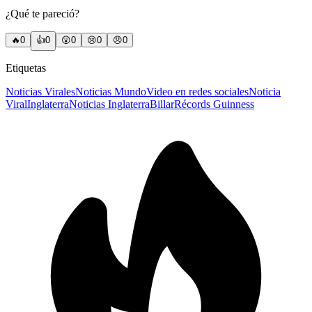
¿Qué te pareció?
🔥
0
👍
0
😲
0
😢
0
😠
0
Etiquetas
Noticias Virales
Noticias Mundo
Video en redes sociales
Noticia
Viral
Inglaterra
Noticias Inglaterra
Billar
Récords Guinness