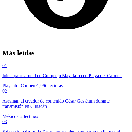
Más leídas
01
Inicia paro laboral en Complejo Mayakoba en Playa del Carmen
Playa del Carmen
·
1,996
lecturas
02
Asesinan al creador de contenido César Gastélum durante
transmisión en Culiacán
México
·
12
lecturas
03
Fallece trabajador de Xcaret en accidente en tramo de Playa del