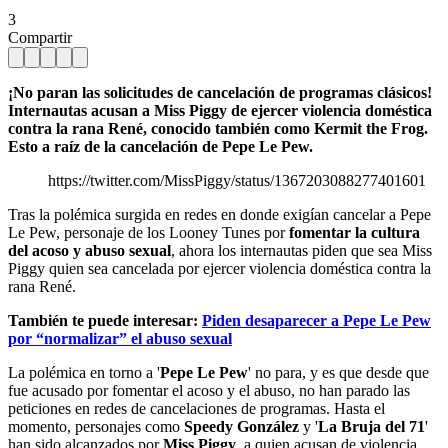
3
Compartir
¡No paran las solicitudes de cancelación de programas clásicos!
Internautas acusan a Miss Piggy de ejercer violencia doméstica
contra la rana René, conocido también como Kermit the Frog.
Esto a raíz de la cancelación de Pepe Le Pew.
https://twitter.com/MissPiggy/status/1367203088277401601
Tras la polémica surgida en redes en donde exigían cancelar a Pepe
Le Pew, personaje de los Looney Tunes por
fomentar la cultura
del acoso y abuso sexual
, ahora los internautas piden que sea Miss
Piggy quien sea cancelada por ejercer violencia doméstica contra la
rana René.
También te puede interesar:
Piden desaparecer a Pepe Le Pew
por “normalizar” el abuso sexual
La polémica en torno a '
Pepe Le Pew
' no para, y es que desde que
fue acusado por fomentar el acoso y el abuso, no han parado las
peticiones en redes de cancelaciones de programas. Hasta el
momento, personajes como
Speedy González
y '
La Bruja del 71
'
han sido alcanzados por
Miss Piggy
, a quien acusan de violencia