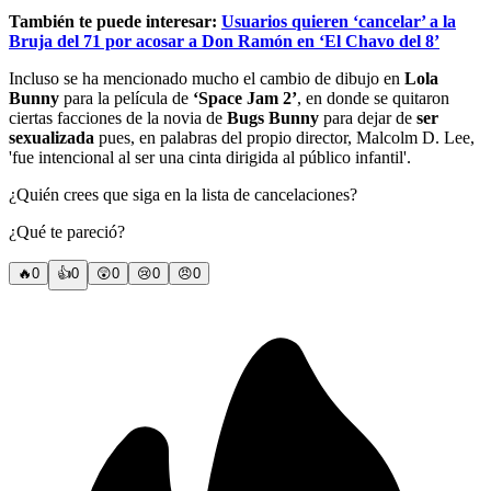
También te puede interesar:
Usuarios quieren ‘cancelar’ a la
Bruja del 71 por acosar a Don Ramón en ‘El Chavo del 8’
Incluso se ha mencionado mucho el cambio de dibujo en
Lola
Bunny
para la película de
‘Space Jam 2’
, en donde se quitaron
ciertas facciones de la novia de
Bugs Bunny
para dejar de
ser
sexualizada
pues, en palabras del propio director, Malcolm D. Lee,
'fue intencional al ser una cinta dirigida al público infantil'.
¿Quién crees que siga en la lista de cancelaciones?
¿Qué te pareció?
🔥
0
👍
0
😲
0
😢
0
😠
0