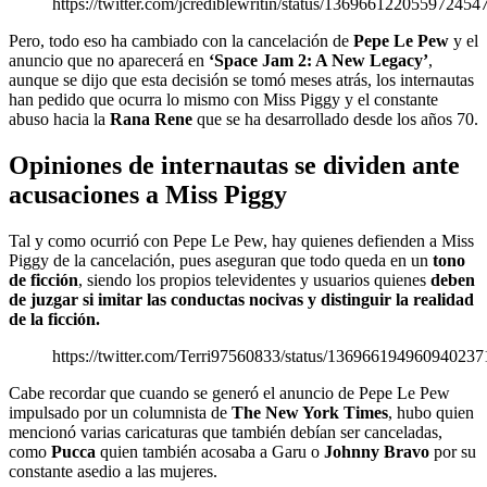
https://twitter.com/jcrediblewritin/status/136966122055972454
Pero, todo eso ha cambiado con la cancelación de
Pepe Le Pew
y el
anuncio que no aparecerá en
‘Space Jam 2: A New Legacy’
,
aunque se dijo que esta decisión se tomó meses atrás, los internautas
han pedido que ocurra lo mismo con Miss Piggy y el constante
abuso hacia la
Rana Rene
que se ha desarrollado desde los años 70.
Opiniones de internautas se dividen ante
acusaciones a Miss Piggy
Tal y como ocurrió con Pepe Le Pew, hay quienes defienden a Miss
Piggy de la cancelación, pues aseguran que todo queda en un
tono
de ficción
, siendo los propios televidentes y usuarios quienes
deben
de juzgar si imitar las conductas nocivas y distinguir la realidad
de la ficción.
https://twitter.com/Terri97560833/status/136966194960940237
Cabe recordar que cuando se generó el anuncio de Pepe Le Pew
impulsado por un columnista de
The New York Times
, hubo quien
mencionó varias caricaturas que también debían ser canceladas,
como
Pucca
quien también acosaba a Garu o
Johnny Bravo
por su
constante asedio a las mujeres.