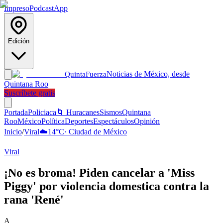
Impreso
Podcast
App
Edición
Noticias de México, desde
Quinta
Fuerza
Quintana Roo
Suscríbete gratis
Portada
Policiaca
🌀 Huracanes
Sismos
Quintana
Roo
México
Política
Deportes
Espectáculos
Opinión
Inicio
/
Viral
☁️
14
°C
·
Ciudad de México
Viral
¡No es broma! Piden cancelar a 'Miss
Piggy' por violencia domestica contra la
rana 'René'
A