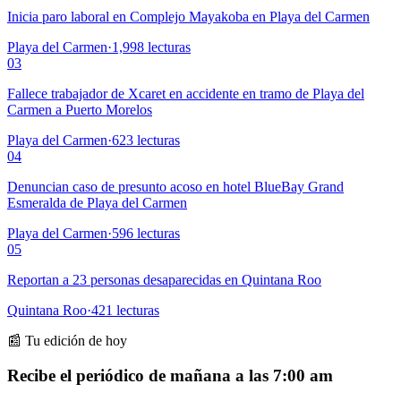
Inicia paro laboral en Complejo Mayakoba en Playa del Carmen
Playa del Carmen
·
1,998
lecturas
03
Fallece trabajador de Xcaret en accidente en tramo de Playa del
Carmen a Puerto Morelos
Playa del Carmen
·
623
lecturas
04
Denuncian caso de presunto acoso en hotel BlueBay Grand
Esmeralda de Playa del Carmen
Playa del Carmen
·
596
lecturas
05
Reportan a 23 personas desaparecidas en Quintana Roo
Quintana Roo
·
421
lecturas
📰 Tu edición de hoy
Recibe el periódico de mañana a las 7:00 am