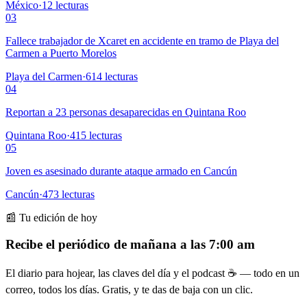
México
·
12
lecturas
03
Fallece trabajador de Xcaret en accidente en tramo de Playa del
Carmen a Puerto Morelos
Playa del Carmen
·
614
lecturas
04
Reportan a 23 personas desaparecidas en Quintana Roo
Quintana Roo
·
415
lecturas
05
Joven es asesinado durante ataque armado en Cancún
Cancún
·
473
lecturas
📰 Tu edición de hoy
Recibe el periódico de mañana a las 7:00 am
El diario para hojear, las claves del día y el podcast ☕ — todo en un
correo, todos los días. Gratis, y te das de baja con un clic.