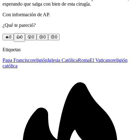
esperando que salga con bien de esta cirugía.
Con información de AP.
¿Qué te pareció?
🔥
0
👍
0
😲
0
😢
0
😠
0
Etiquetas
Papa Francisco
religión
Iglesia Católica
Roma
El Vaticano
religión
católica