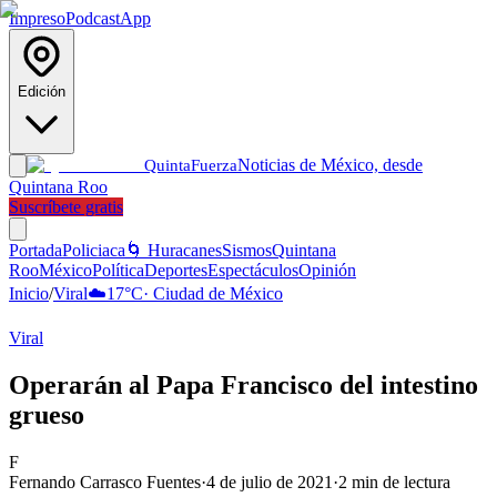
Impreso
Podcast
App
Edición
Noticias de México, desde
Quinta
Fuerza
Quintana Roo
Suscríbete gratis
Portada
Policiaca
🌀 Huracanes
Sismos
Quintana
Roo
México
Política
Deportes
Espectáculos
Opinión
Inicio
/
Viral
☁️
17
°C
·
Ciudad de México
Viral
Operarán al Papa Francisco del intestino
grueso
F
Fernando Carrasco Fuentes
·
4 de julio de 2021
·
2
min de lectura