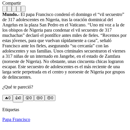
Compartir
Mundo.-
El papa Francisco condenó el domingo el “vil secuestro”
de 317 adolescentes en Nigeria, tras la oración dominical del
Angelus en la plaza San Pedro en el Vaticano. “Uno mi voz a la de
los obispos de Nigeria para condenar el vil secuestro de 317
muchachas” declaró el pontífice antes miles de fieles. “Recemos por
estas jóvenes, para que vuelvan rápidamente a casa”, señaló
Francisco ante los fieles, asegurando “su cercanía” con las
adolescentes y sus familias. Unos criminales secuestraron el viernes
a 317 niñas de un internado en Jangebe, en el estado de Zamfara
(noroeste de Nigeria). No obstante, unas cincuenta chicas lograron
escapar. Este secuestro de adolescentes es el más reciente de una
larga serie perpetrada en el centro y noroeste de Nigeria por grupos
de delincuentes.
¿Qué te pareció?
🔥
0
👍
0
😲
0
😢
0
😠
0
Etiquetas
Papa Francisco