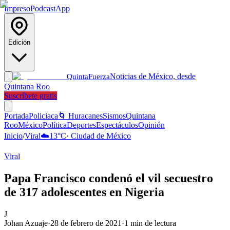
Impreso
Podcast
App
Edición
Noticias de México, desde
Quinta
Fuerza
Quintana Roo
Suscríbete gratis
Portada
Policiaca
🌀 Huracanes
Sismos
Quintana
Roo
México
Política
Deportes
Espectáculos
Opinión
Inicio
/
Viral
☁️
13
°C
·
Ciudad de México
Viral
Papa Francisco condenó el vil secuestro
de 317 adolescentes en Nigeria
J
Johan Azuaje
·
28 de febrero de 2021
·
1
min de lectura