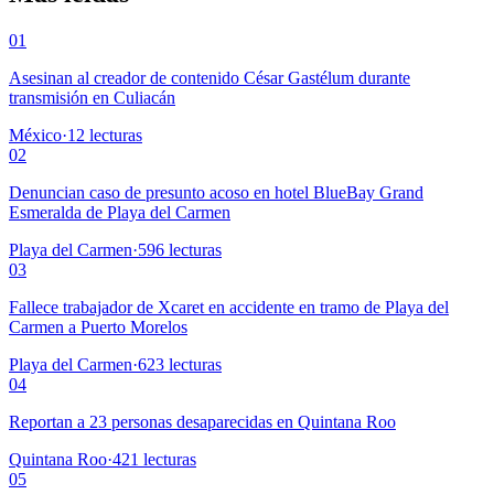
01
Asesinan al creador de contenido César Gastélum durante
transmisión en Culiacán
México
·
12
lecturas
02
Denuncian caso de presunto acoso en hotel BlueBay Grand
Esmeralda de Playa del Carmen
Playa del Carmen
·
596
lecturas
03
Fallece trabajador de Xcaret en accidente en tramo de Playa del
Carmen a Puerto Morelos
Playa del Carmen
·
623
lecturas
04
Reportan a 23 personas desaparecidas en Quintana Roo
Quintana Roo
·
421
lecturas
05