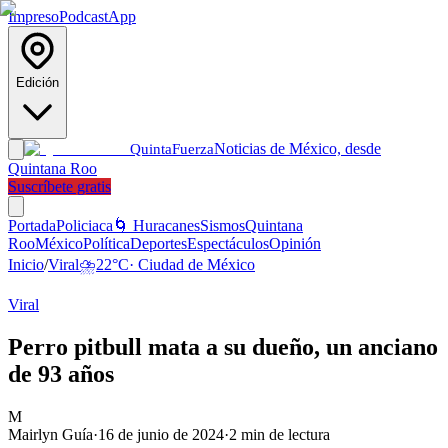
Impreso
Podcast
App
Edición
Noticias de México, desde
Quinta
Fuerza
Quintana Roo
Suscríbete gratis
Portada
Policiaca
🌀 Huracanes
Sismos
Quintana
Roo
México
Política
Deportes
Espectáculos
Opinión
Inicio
/
Viral
⛈️
22
°C
·
Ciudad de México
Viral
Perro pitbull mata a su dueño, un anciano
de 93 años
M
Mairlyn Guía
·
16 de junio de 2024
·
2
min de lectura