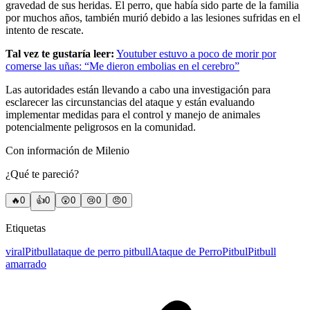
gravedad de sus heridas. El perro, que había sido parte de la familia
por muchos años, también murió debido a las lesiones sufridas en el
intento de rescate.
Tal vez te gustaría leer:
Youtuber estuvo a poco de morir por
comerse las uñas: “Me dieron embolias en el cerebro”
Las autoridades están llevando a cabo una investigación para
esclarecer las circunstancias del ataque y están evaluando
implementar medidas para el control y manejo de animales
potencialmente peligrosos en la comunidad.
Con información de Milenio
¿Qué te pareció?
🔥
0
👍
0
😲
0
😢
0
😠
0
Etiquetas
viral
Pitbull
ataque de perro pitbull
Ataque de Perro
Pitbul
Pitbull
amarrado