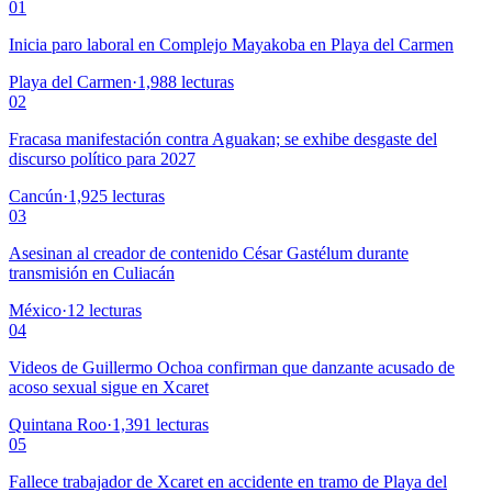
01
Inicia paro laboral en Complejo Mayakoba en Playa del Carmen
Playa del Carmen
·
1,988
lecturas
02
Fracasa manifestación contra Aguakan; se exhibe desgaste del
discurso político para 2027
Cancún
·
1,925
lecturas
03
Asesinan al creador de contenido César Gastélum durante
transmisión en Culiacán
México
·
12
lecturas
04
Videos de Guillermo Ochoa confirman que danzante acusado de
acoso sexual sigue en Xcaret
Quintana Roo
·
1,391
lecturas
05
Fallece trabajador de Xcaret en accidente en tramo de Playa del