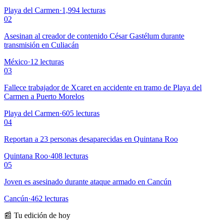
Playa del Carmen
·
1,994
lecturas
02
Asesinan al creador de contenido César Gastélum durante
transmisión en Culiacán
México
·
12
lecturas
03
Fallece trabajador de Xcaret en accidente en tramo de Playa del
Carmen a Puerto Morelos
Playa del Carmen
·
605
lecturas
04
Reportan a 23 personas desaparecidas en Quintana Roo
Quintana Roo
·
408
lecturas
05
Joven es asesinado durante ataque armado en Cancún
Cancún
·
462
lecturas
📰 Tu edición de hoy