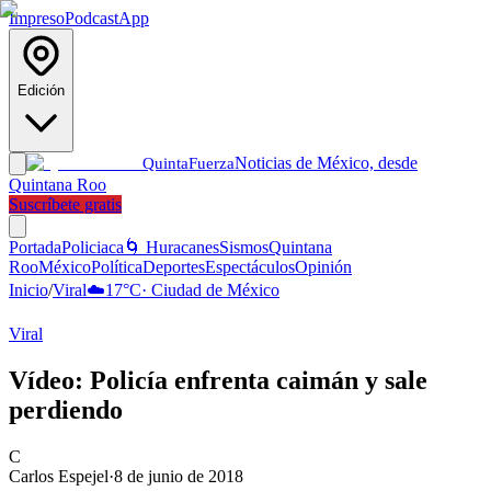
Impreso
Podcast
App
Edición
Noticias de México, desde
Quinta
Fuerza
Quintana Roo
Suscríbete gratis
Portada
Policiaca
🌀 Huracanes
Sismos
Quintana
Roo
México
Política
Deportes
Espectáculos
Opinión
Inicio
/
Viral
☁️
17
°C
·
Ciudad de México
Viral
Vídeo: Policía enfrenta caimán y sale
perdiendo
C
Carlos Espejel
·
8 de junio de 2018