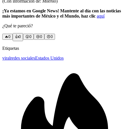
(Con información de:
Milenio
)
¡Ya estamos en Google News! Mantente al día con las noticias
más importantes de México y el Mundo, haz clic
aquí
¿Qué te pareció?
🔥
0
👍
0
😲
0
😢
0
😠
0
Etiquetas
viral
redes sociales
Estados Unidos