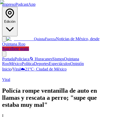
Impreso
Podcast
App
Edición
Noticias de México, desde
Quinta
Fuerza
Quintana Roo
Suscríbete gratis
Portada
Policiaca
🌀 Huracanes
Sismos
Quintana
Roo
México
Política
Deportes
Espectáculos
Opinión
Inicio
/
Viral
☁️
21
°C
·
Ciudad de México
Viral
Policía rompe ventanilla de auto en
llamas y rescata a perro; "supe que
estaba muy mal"
I