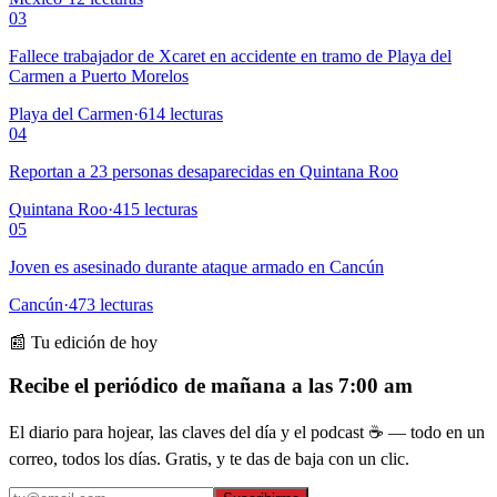
03
Fallece trabajador de Xcaret en accidente en tramo de Playa del
Carmen a Puerto Morelos
Playa del Carmen
·
614
lecturas
04
Reportan a 23 personas desaparecidas en Quintana Roo
Quintana Roo
·
415
lecturas
05
Joven es asesinado durante ataque armado en Cancún
Cancún
·
473
lecturas
📰 Tu edición de hoy
Recibe el periódico de mañana a las 7:00 am
El diario para hojear, las claves del día y el podcast ☕ — todo en un
correo, todos los días. Gratis, y te das de baja con un clic.