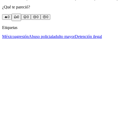
¿Qué te pareció?
🔥
0
👍
0
😲
0
😢
0
😠
0
Etiquetas
México
agresión
Abuso policial
adulto mayor
Detención ilegal