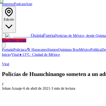
Impreso
Podcast
App
Edición
Quinta
Fuerza
Noticias de México, desde Quint
Suscríbete gratis
Portada
Policiaca
🌀 Huracanes
Sismos
Quintana Roo
México
Política
De
Inicio
/
Viral
☀️
13
°C
·
Ciudad de México
Viral
Policías de Huauchinango someten a un adu
J
Johan Azuaje
·
6 de abril de 2021
·
3
min de lectura