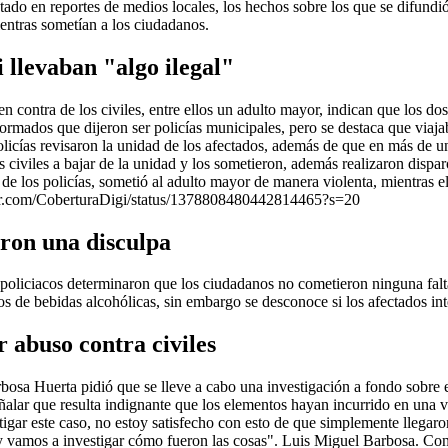
do en reportes de medios locales, los hechos sobre los que se difundió
entras sometían a los ciudadanos.
i llevaban "algo ilegal"
 contra de los civiles, entre ellos un adulto mayor, indican que los dos
ormados que dijeron ser policías municipales, pero se destaca que viajab
policías revisaron la unidad de los afectados, además de que en más de u
s civiles a bajar de la unidad y los sometieron, además realizaron dispa
de los policías, sometió al adulto mayor de manera violenta, mientras el
witter.com/CoberturaDigi/status/1378808480442814465?s=20
ieron una disculpa
 policiacos determinaron que los ciudadanos no cometieron ninguna falta,
ctos de bebidas alcohólicas, sin embargo se desconoce si los afectados i
r abuso contra civiles
osa Huerta pidió que se lleve a cabo una investigación a fondo sobre el
eñalar que resulta indignante que los elementos hayan incurrido en una 
tigar este caso, no estoy satisfecho con esto de que simplemente llegaron
y vamos a investigar cómo fueron las cosas". Luis Miguel Barbosa. Co