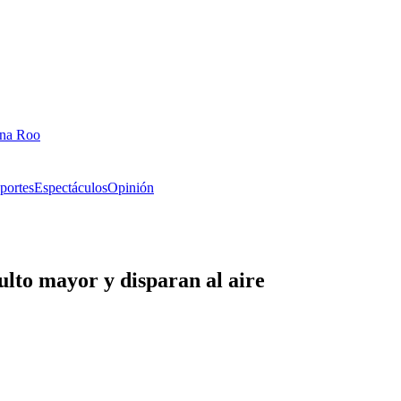
ana Roo
portes
Espectáculos
Opinión
lto mayor y disparan al aire