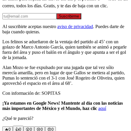
correo, todos los días. Gratis, y te das de baja con un clic.
Suscribirme
Al suscribirte aceptas nuestro
aviso de privacidad
. Puedes darte de
baja cuando quieras.
Los felinos se adueñaron de la ventaja del partido al 45’ con un
golazo de Marco Antonio García, quien también se animó a pegarle
fuera del área y puso el balón en el ángulo y que apunta a ser el gol
de la jornada.
Alan Mozo se fue expulsado por una jugada que tal vez sólo
merecía amarilla, pero en lugar de que Gallos se metiera al partido,
Pumas lo sentenció con el 3-1 con José Rogeiro de Oliveira, quien
aprovechó el espacio en el área al 68’.
Con información de: SOPITAS
¡Ya estamos en Google News! Mantente al día con las noticias
más importantes de México y el Mundo, haz clic
aquí
¿Qué te pareció?
🔥
0
👍
0
😲
0
😢
0
😠
0