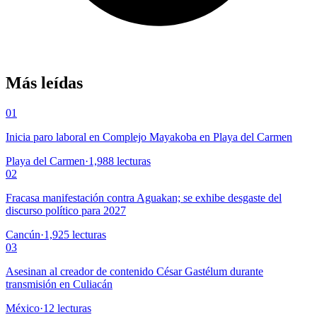
Más leídas
01
Inicia paro laboral en Complejo Mayakoba en Playa del Carmen
Playa del Carmen
·
1,988
lecturas
02
Fracasa manifestación contra Aguakan; se exhibe desgaste del
discurso político para 2027
Cancún
·
1,925
lecturas
03
Asesinan al creador de contenido César Gastélum durante
transmisión en Culiacán
México
·
12
lecturas