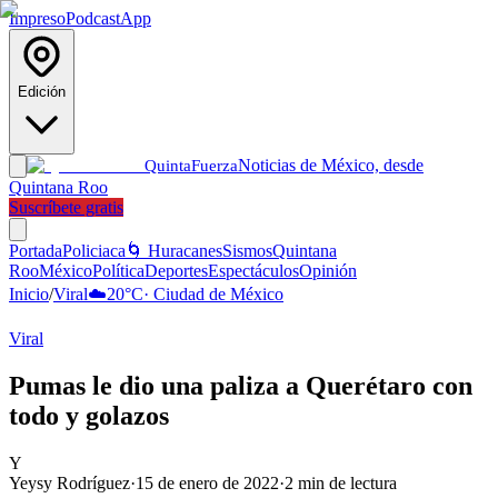
Impreso
Podcast
App
Edición
Noticias de México, desde
Quinta
Fuerza
Quintana Roo
Suscríbete gratis
Portada
Policiaca
🌀 Huracanes
Sismos
Quintana
Roo
México
Política
Deportes
Espectáculos
Opinión
Inicio
/
Viral
☁️
20
°C
·
Ciudad de México
Viral
Pumas le dio una paliza a Querétaro con
todo y golazos
Y
Yeysy Rodríguez
·
15 de enero de 2022
·
2
min de lectura