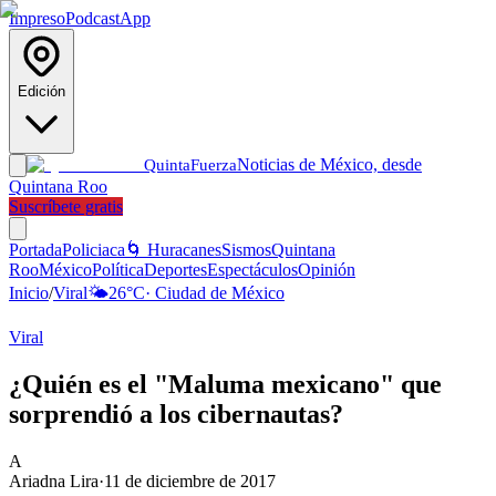
Impreso
Podcast
App
Edición
Noticias de México, desde
Quinta
Fuerza
Quintana Roo
Suscríbete gratis
Portada
Policiaca
🌀 Huracanes
Sismos
Quintana
Roo
México
Política
Deportes
Espectáculos
Opinión
Inicio
/
Viral
🌤️
26
°C
·
Ciudad de México
Viral
¿Quién es el "Maluma mexicano" que
sorprendió a los cibernautas?
A
Ariadna Lira
·
11 de diciembre de 2017