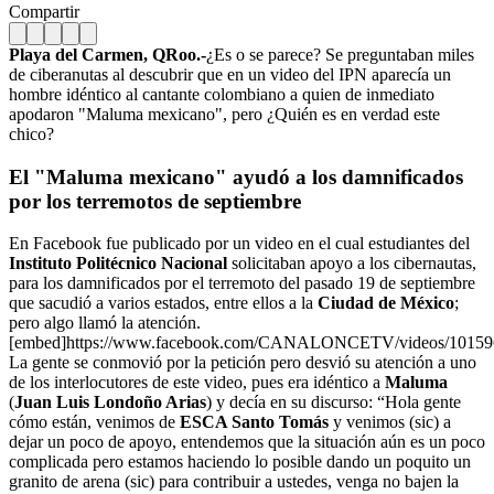
Compartir
Playa del Carmen, QRoo.-
¿Es o se parece? Se preguntaban miles
de ciberanutas al descubrir que en un video del IPN aparecía un
hombre idéntico al cantante colombiano a quien de inmediato
apodaron "Maluma mexicano", pero ¿Quién es en verdad este
chico?
El "Maluma mexicano" ayudó a los damnificados
por los terremotos de septiembre
En Facebook fue publicado por un video en el cual estudiantes del
Instituto Politécnico Nacional
solicitaban apoyo a los cibernautas,
para los damnificados por el terremoto del pasado 19 de septiembre
que sacudió a varios estados, entre ellos a la
Ciudad de México
;
pero algo llamó la atención.
[embed]https://www.facebook.com/CANALONCETV/videos/10159
La gente se conmovió por la petición pero desvió su atención a uno
de los interlocutores de este video, pues era idéntico a
Maluma
(
Juan Luis Londoño Arias
) y decía en su discurso: “Hola gente
cómo están, venimos de
ESCA Santo Tomás
y venimos (sic) a
dejar un poco de apoyo, entendemos que la situación aún es un poco
complicada pero estamos haciendo lo posible dando un poquito un
granito de arena (sic) para contribuir a ustedes, venga no bajen la