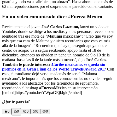
guardia y todo va a salir bien, un abrazo”. Hasta ahora tiene más de
62 mil reproducciones por el sorprendente parecido con el cantante.
En un video comunicado dice: #Fuerza Mexico
Recientemente el joven
José Carlos Lazcano,
lanzó un video en
Youtube, donde se dirige a los medios y a las personas, revelando su
identidad tras ese mote de "
Maluma mexicano
": "Creo que yo soy
más que esa cara de Maluma y quiero recordarles que esto va más
allá de la imagen". "Recuerden que hay que seguir apoyando, el
centro de acopio va a seguir recibiendo apoyo hasta el 18 de
diciembre, entonces no olviden ir, tiene un horario de 9 o 10 de la
mañana hasta las 6 de la tarde más o menos", dijo
José Carlos
.
También te puede interesar:
Caribe mexicano, se queda sin
premios en la Gran Final de los World Travels Award 2017
Con
esto, el estudiante dejó ver que además de ser el "Maluma
mexicano", le importa más que los connacionales no olviden seguir
ayudando a los afectados por los terremotos de septiembre,
recordando el hashtag
#FuerzaMéxico
en su intervención.
[embed]https://youtu.be/YWpaGEjI4gk[/embed]
¿Qué te pareció?
🔥
0
👍
0
😲
0
😢
0
😠
0