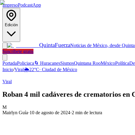
Impreso
Podcast
App
Edición
Quinta
Fuerza
Noticias de México, desde Quint
Suscríbete gratis
Portada
Policiaca
🌀 Huracanes
Sismos
Quintana Roo
México
Política
De
Inicio
/
Viral
🌦️
22
°C
·
Ciudad de México
Viral
Roban 4 mil cadáveres de crematorios en 
M
Mairlyn Guía
·
10 de agosto de 2024
·
2
min de lectura