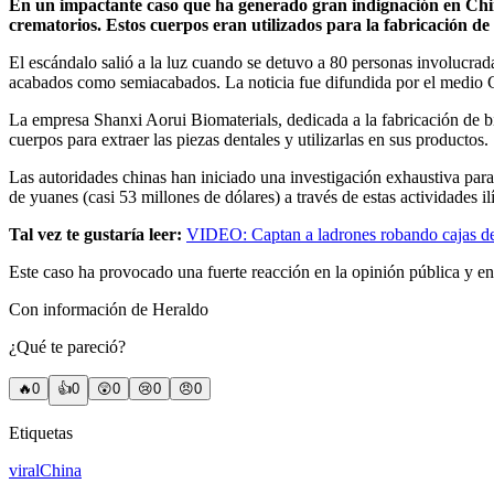
En un impactante caso que ha generado gran indignación en Chin
crematorios. Estos cuerpos eran utilizados para la fabricación de 
El escándalo salió a la luz cuando se detuvo a 80 personas involucrad
acabados como semiacabados. La noticia fue difundida por el medio Cr
La empresa Shanxi Aorui Biomaterials, dedicada a la fabricación de b
cuerpos para extraer las piezas dentales y utilizarlas en sus productos.
Las autoridades chinas han iniciado una investigación exhaustiva par
de yuanes (casi 53 millones de dólares) a través de estas actividades ilí
Tal vez te gustaría leer:
VIDEO: Captan a ladrones robando cajas de c
Este caso ha provocado una fuerte reacción en la opinión pública y en
Con información de Heraldo
¿Qué te pareció?
🔥
0
👍
0
😲
0
😢
0
😠
0
Etiquetas
viral
China