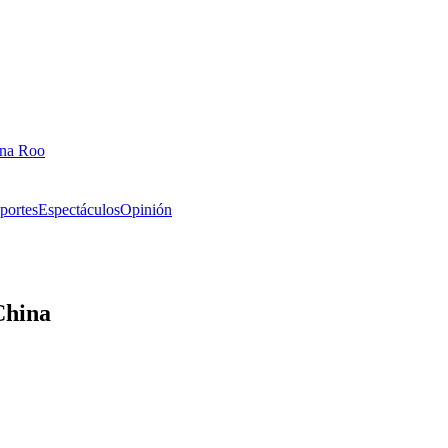
ana Roo
portes
Espectáculos
Opinión
China