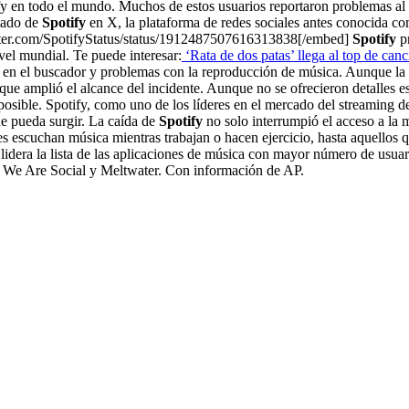
y en todo el mundo. Muchos de estos usuarios reportaron problemas al c
stado de
Spotify
en X, la plataforma de redes sociales antes conocida c
witter.com/SpotifyStatus/status/1912487507616313838[/embed]
Spotify
pr
el mundial. Te puede interesar:
‘Rata de dos patas’ llega al top de can
llas en el buscador y problemas con la reproducción de música. Aunque l
ue amplió el alcance del incidente. Aunque no se ofrecieron detalles esp
 posible. Spotify, como uno de los líderes en el mercado del streaming 
ue pueda surgir. La caída de
Spotify
no solo interrumpió el acceso a la 
es escuchan música mientras trabajan o hacen ejercicio, hasta aquellos 
lidera la lista de las aplicaciones de música con mayor número de usua
 We Are Social y Meltwater. Con información de AP.