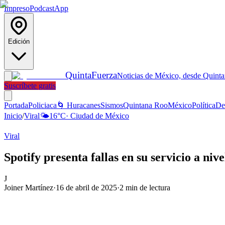
Impreso
Podcast
App
Edición
Quinta
Fuerza
Noticias de México, desde Quint
Suscríbete gratis
Portada
Policiaca
🌀 Huracanes
Sismos
Quintana Roo
México
Política
De
Inicio
/
Viral
🌤️
16
°C
·
Ciudad de México
Viral
Spotify presenta fallas en su servicio a niv
J
Joiner Martínez
·
16 de abril de 2025
·
2
min de lectura