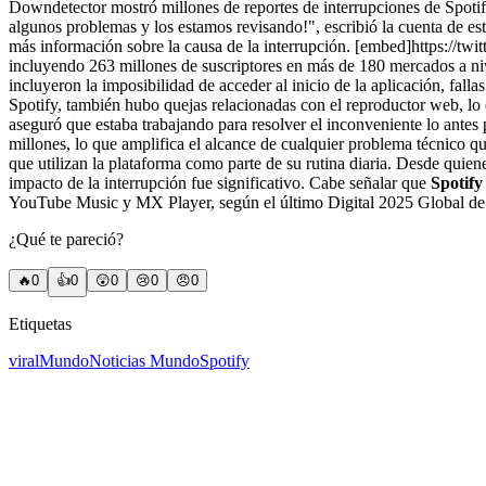
Downdetector mostró millones de reportes de interrupciones de Spotif
algunos problemas y los estamos revisando!", escribió la cuenta de e
más información sobre la causa de la interrupción. [embed]https://t
incluyendo 263 millones de suscriptores en más de 180 mercados a niv
incluyeron la imposibilidad de acceder al inicio de la aplicación, fa
Spotify, también hubo quejas relacionadas con el reproductor web, lo q
aseguró que estaba trabajando para resolver el inconveniente lo antes
millones, lo que amplifica el alcance de cualquier problema técnico q
que utilizan la plataforma como parte de su rutina diaria. Desde quien
impacto de la interrupción fue significativo. Cabe señalar que
Spotify
YouTube Music y MX Player, según el último Digital 2025 Global de
¿Qué te pareció?
🔥
0
👍
0
😲
0
😢
0
😠
0
Etiquetas
viral
Mundo
Noticias Mundo
Spotify