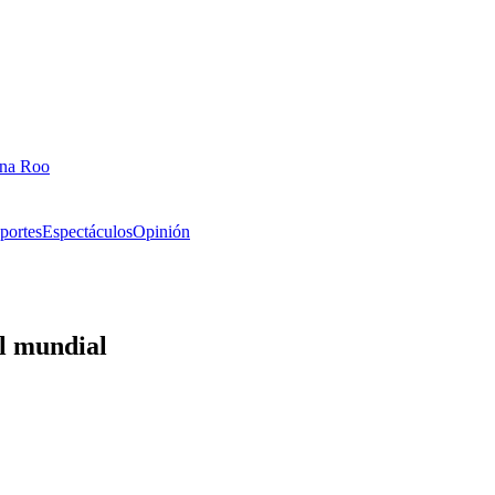
ana Roo
portes
Espectáculos
Opinión
el mundial