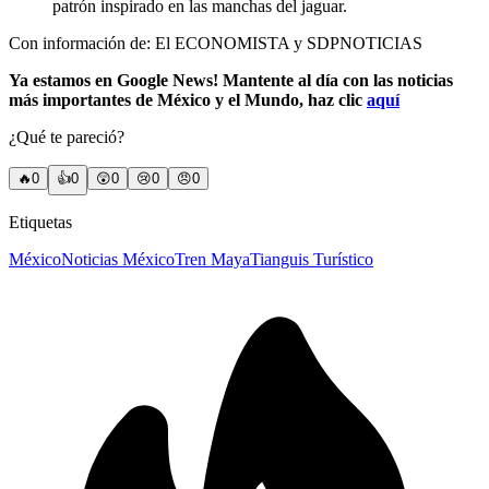
patrón inspirado en las manchas del jaguar.
Con información de: El ECONOMISTA y SDPNOTICIAS
Ya estamos en Google News! Mantente al día con las noticias
más importantes de México y el Mundo, haz clic
aqu
í
¿Qué te pareció?
🔥
0
👍
0
😲
0
😢
0
😠
0
Etiquetas
México
Noticias México
Tren Maya
Tianguis Turístico