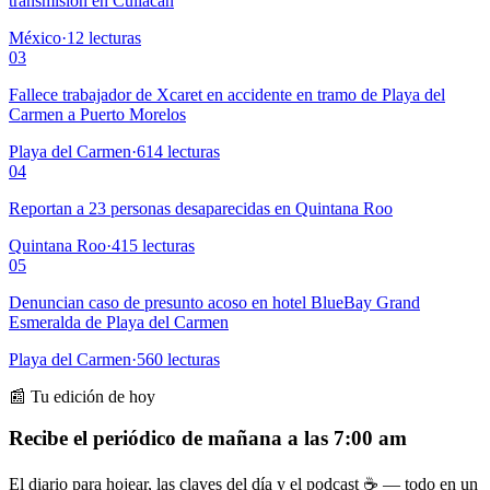
transmisión en Culiacán
México
·
12
lecturas
03
Fallece trabajador de Xcaret en accidente en tramo de Playa del
Carmen a Puerto Morelos
Playa del Carmen
·
614
lecturas
04
Reportan a 23 personas desaparecidas en Quintana Roo
Quintana Roo
·
415
lecturas
05
Denuncian caso de presunto acoso en hotel BlueBay Grand
Esmeralda de Playa del Carmen
Playa del Carmen
·
560
lecturas
📰 Tu edición de hoy
Recibe el periódico de mañana a las 7:00 am
El diario para hojear, las claves del día y el podcast ☕ — todo en un