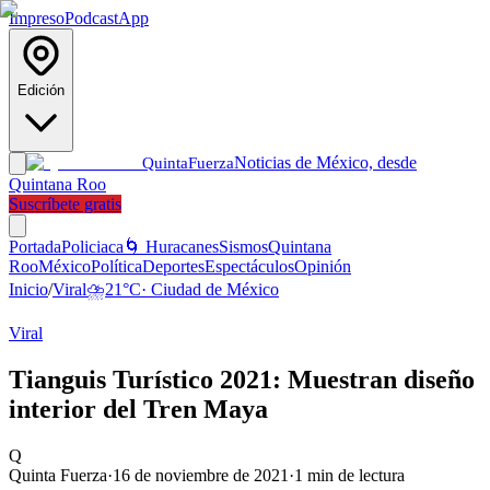
Impreso
Podcast
App
Edición
Noticias de México, desde
Quinta
Fuerza
Quintana Roo
Suscríbete gratis
Portada
Policiaca
🌀 Huracanes
Sismos
Quintana
Roo
México
Política
Deportes
Espectáculos
Opinión
Inicio
/
Viral
⛈️
21
°C
·
Ciudad de México
Viral
Tianguis Turístico 2021: Muestran diseño
interior del Tren Maya
Q
Quinta Fuerza
·
16 de noviembre de 2021
·
1
min de lectura