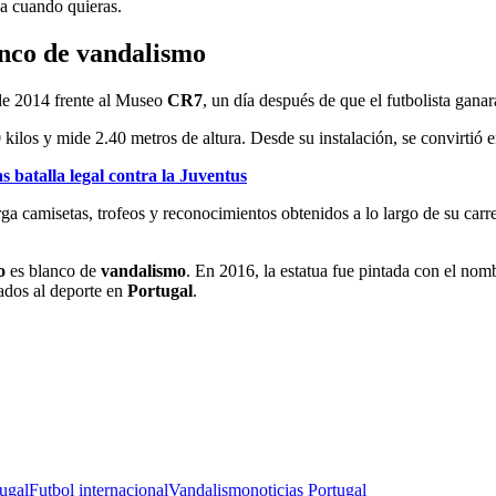
ja cuando quieras.
anco de vandalismo
de 2014 frente al Museo
CR7
, un día después de que el futbolista ganar
 kilos y mide 2.40 metros de altura. Desde su instalación, se convirtió 
batalla legal contra la Juventus
erga camisetas, trofeos y reconocimientos obtenidos a lo largo de su carr
o
es blanco de
vandalismo
. En 2016, la estatua fue pintada con el no
ados al deporte en
Portugal
.
ugal
Futbol internacional
Vandalismo
noticias Portugal