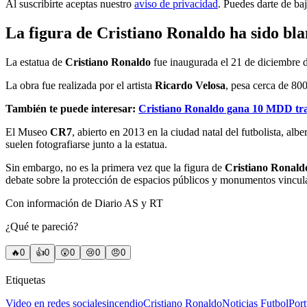
Al suscribirte aceptas nuestro
aviso de privacidad
. Puedes darte de ba
La figura de Cristiano Ronaldo ha sido bl
La estatua de
Cristiano Ronaldo
fue inaugurada el 21 de diciembre 
La obra fue realizada por el artista
Ricardo Velosa
, pesa cerca de 800
También te puede interesar:
Cristiano Ronaldo gana 10 MDD tras 
El Museo
CR7
, abierto en 2013 en la ciudad natal del
futbolista, alb
suelen fotografiarse junto a la estatua.
Sin embargo, no es la primera vez que la figura de
Cristiano Ronald
debate sobre la protección de espacios públicos y monumentos vincul
Con información de Diario AS y RT
¿Qué te pareció?
🔥
0
👍
0
😲
0
😢
0
😠
0
Etiquetas
Video en redes sociales
incendio
Cristiano Ronaldo
Noticias Futbol
Port