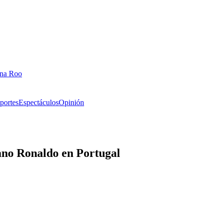
ana Roo
portes
Espectáculos
Opinión
iano Ronaldo en Portugal