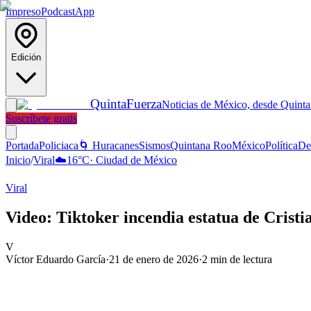
Impreso
Podcast
App
Edición
Quinta
Fuerza
Noticias de México, desde Quint
Suscríbete gratis
Portada
Policiaca
🌀 Huracanes
Sismos
Quintana Roo
México
Política
De
Inicio
/
Viral
☁️
16
°C
·
Ciudad de México
Viral
Video: Tiktoker incendia estatua de Crist
V
Víctor Eduardo García
·
21 de enero de 2026
·
2
min de lectura