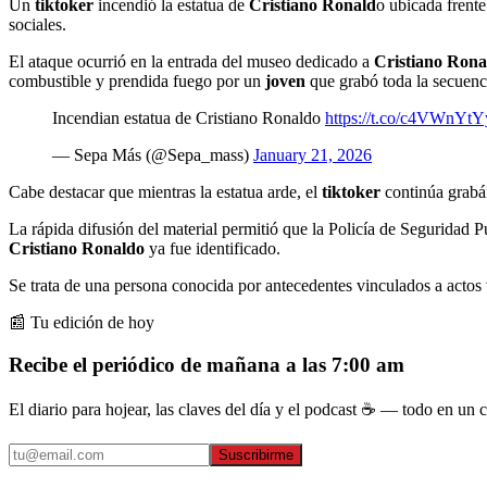
Un
tiktoker
incendió la estatua de
Cristiano Ronald
o ubicada frent
sociales.
El ataque ocurrió en la entrada del museo dedicado a
Cristiano Rona
combustible y prendida fuego por un
joven
que grabó toda la secuenc
Incendian estatua de Cristiano Ronaldo
https://t.co/c4VWnYtY
— Sepa Más (@Sepa_mass)
January 21, 2026
Cabe destacar que mientras la estatua arde, el
tiktoker
continúa grabán
La rápida difusión del material permitió que la Policía de Seguridad 
Cristiano Ronaldo
ya fue identificado.
Se trata de una persona conocida por antecedentes vinculados a actos 
📰 Tu edición de hoy
Recibe el periódico de mañana a las 7:00 am
El diario para hojear, las claves del día y el podcast ☕ — todo en un co
Suscribirme