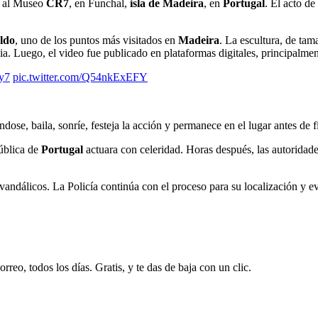
e al Museo
CR7
, en Funchal,
isla de Madeira
, en
Portugal
. El acto de
ldo
, uno de los puntos más visitados en
Madeira
. La escultura, de tam
ia. Luego, el video fue publicado en plataformas digitales, principalme
y7
pic.twitter.com/Q54nkExEFY
dose, baila, sonríe, festeja la acción y permanece en el lugar antes de fi
Pública de
Portugal
actuara con celeridad. Horas después, las autoridade
vandálicos. La Policía continúa con el proceso para su localización y e
rreo, todos los días. Gratis, y te das de baja con un clic.