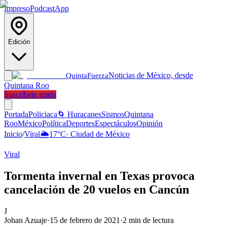
Impreso
Podcast
App
Edición
Noticias de México, desde
Quinta
Fuerza
Quintana Roo
Suscríbete gratis
Portada
Policiaca
🌀 Huracanes
Sismos
Quintana
Roo
México
Política
Deportes
Espectáculos
Opinión
Inicio
/
Viral
🌦️
17
°C
·
Ciudad de México
Viral
Tormenta invernal en Texas provoca
cancelación de 20 vuelos en Cancún
J
Johan Azuaje
·
15 de febrero de 2021
·
2
min de lectura