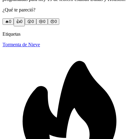
¿Qué te pareció?
🔥
0
👍
0
😲
0
😢
0
😠
0
Etiquetas
Tormenta de Nieve