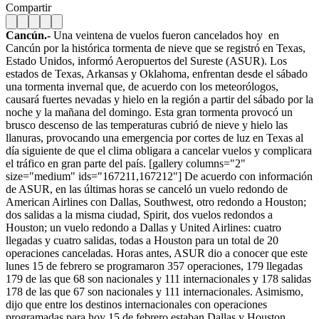
Compartir
Cancún.-
Una veintena de vuelos fueron cancelados hoy en
Cancún por la histórica tormenta de nieve que se registró en Texas,
Estado Unidos, informó Aeropuertos del Sureste (ASUR). Los
estados de Texas, Arkansas y Oklahoma, enfrentan desde el sábado
una tormenta invernal que, de acuerdo con los meteorólogos,
causará fuertes nevadas y hielo en la región a partir del sábado por la
noche y la mañana del domingo. Esta gran tormenta provocó un
brusco descenso de las temperaturas cubrió de nieve y hielo las
llanuras, provocando una emergencia por cortes de luz en Texas al
día siguiente de que el clima obligara a cancelar vuelos y complicara
el tráfico en gran parte del país. [gallery columns="2"
size="medium" ids="167211,167212"] De acuerdo con información
de ASUR, en las últimas horas se canceló un vuelo redondo de
American Airlines con Dallas, Southwest, otro redondo a Houston;
dos salidas a la misma ciudad, Spirit, dos vuelos redondos a
Houston; un vuelo redondo a Dallas y United Airlines: cuatro
llegadas y cuatro salidas, todas a Houston para un total de 20
operaciones canceladas. Horas antes, ASUR dio a conocer que este
lunes 15 de febrero se programaron 357 operaciones, 179 llegadas
179 de las que 68 son nacionales y 111 internacionales y 178 salidas
178 de las que 67 son nacionales y 111 internacionales. Asimismo,
dijo que entre los destinos internacionales con operaciones
programadas para hoy 15 de febrero estaban Dallas y Houston.