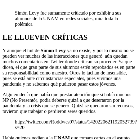
Simón Levy fue sumamente criticado por exhibir a sus
alumnos de la UNAM en redes sociales; mira toda la
polémica
LE LLUEVEN CRÍTICAS
Y aunque el tuit de
Simón Levy
ya no existe, y por lo mismo no se
pueden ver muchas de las interacciones que generó, aún quedan
muchos comentarios en Twitter donde critican su proceder. Ya que
dicen, el que gran parte de sus alumnos estén reprobados es en parte
su responsabilidad como maestro. Otros lo tachan de insensible,
pues se está ante circunstancias especiales, pues vivimos una
pandemia y no sabemos qué pudieron pasar estos jóvenes.
Alguien decía que había que prestar atención que si había muchos
NP (No Presentó), podía deberse quizá a que desertaron por la
pandemia y la crisis que se generó. Quizá se quedaron sin recursos,
tuvieron que trabajar o perdieron seres queridos.
https://twitter.com/Roddwes97/status/1420220621192052739?
s=20
Había quienes pedían a la
UNAM
que tomara cartas en el asunto,