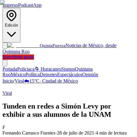
Impreso
Podcast
App
Edición
Noticias de México, desde
Quinta
Fuerza
Quintana Roo
Suscríbete gratis
Portada
Policiaca
🌀 Huracanes
Sismos
Quintana
Roo
México
Política
Deportes
Espectáculos
Opinión
Inicio
/
Viral
☁️
15
°C
·
Ciudad de México
Viral
Tunden en redes a Simón Levy por
exhibir a sus alumnos de la UNAM
F
Fernando Carrasco Fuentes
·
28 de julio de 2021
·
4
min de lectura