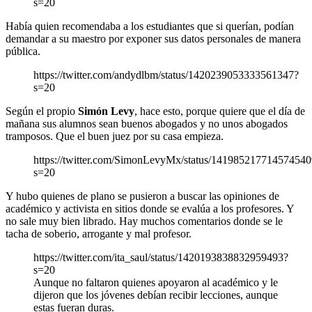
s=20
Había quien recomendaba a los estudiantes que si querían, podían
demandar a su maestro por exponer sus datos personales de manera
pública.
https://twitter.com/andydlbm/status/1420239053333561347?
s=20
Según el propio
Simón Levy
, hace esto, porque quiere que el día de
mañana sus alumnos sean buenos abogados y no unos abogados
tramposos. Que el buen juez por su casa empieza.
https://twitter.com/SimonLevyMx/status/141985217714574540
s=20
Y hubo quienes de plano se pusieron a buscar las opiniones de
académico y activista en sitios donde se evalúa a los profesores. Y
no sale muy bien librado. Hay muchos comentarios donde se le
tacha de soberio, arrogante y mal profesor.
https://twitter.com/ita_saul/status/1420193838832959493?
s=20
Aunque no faltaron quienes apoyaron al académico y le
dijeron que los jóvenes debían recibir lecciones, aunque
estas fueran duras.