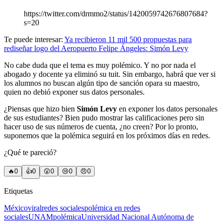
https://twitter.com/drmmo2/status/1420059742676807684?
s=20
Te puede interesar:
Ya recibieron 11 mil 500 propuestas para
rediseñar logo del Aeropuerto Felipe Ángeles: Simón Levy
No cabe duda que el tema es muy polémico. Y no por nada el
abogado y docente ya eliminó su tuit. Sin embargo, habrá que ver si
los alumnos no buscan algún tipo de sanción opara su maestro,
quien no debió exponer sus datos personales.
¿Piensas que hizo bien
Simón Levy
en exponer los datos personales
de sus estudiantes? Bien pudo mostrar las calificaciones pero sin
hacer uso de sus números de cuenta, ¿no creen? Por lo pronto,
suponemos que la polémica seguirá en los próximos días en redes.
¿Qué te pareció?
🔥
0
👍
0
😲
0
😢
0
😠
0
Etiquetas
México
viral
redes sociales
polémica en redes
sociales
UNAM
polémica
Universidad Nacional Autónoma de