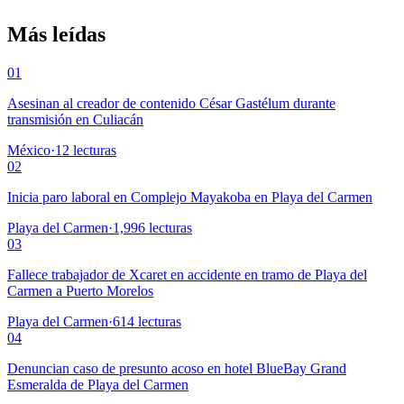
Más leídas
01
Asesinan al creador de contenido César Gastélum durante
transmisión en Culiacán
México
·
12
lecturas
02
Inicia paro laboral en Complejo Mayakoba en Playa del Carmen
Playa del Carmen
·
1,996
lecturas
03
Fallece trabajador de Xcaret en accidente en tramo de Playa del
Carmen a Puerto Morelos
Playa del Carmen
·
614
lecturas
04
Denuncian caso de presunto acoso en hotel BlueBay Grand
Esmeralda de Playa del Carmen