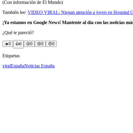
(Con información de El Mundo)
También lee:
VIDEO VIRAL: Niegan atención a joven en Hospital Ge
¡Ya estamos en Google News! Mantente al día con las noticias má
¿Qué te pareció?
🔥
0
👍
0
😲
0
😢
0
😠
0
Etiquetas
viral
España
Noticias España