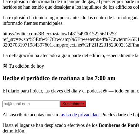
La explosión intencionada de un tanque de gas, al parecer por parte 
heridos se han tenido que desalojar a los inquilinos de los edificios co
La explosión ha tenido lugar poco antes de las cuatro de la madrugad
informado fuentes municipales.
https://twitter.com/8Bierzo/status/1481549001522561025?
ref_src=twsrc%5Etfw%7Ctwcamp%5Etweetembed%7Ctwterm%5E
32027031971984397601.ampproject.net%2F2112231523002%2Ffra
La deflagración ha afectado a gran parte del edificio, especialmente l
📰 Tu edición de hoy
Recibe el periódico de mañana a las 7:00 am
El diario para hojear, las claves del día y el podcast ☕ — todo en un co
Suscribirme
Al suscribirte aceptas nuestro
aviso de privacidad
. Puedes darte de ba
Hasta el lugar se han desplazado efectivos de los
Bomberos de Ponf
demolición.