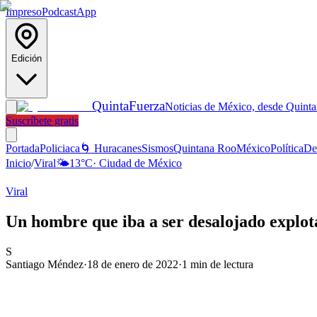
Impreso
Podcast
App
Edición
Quinta
Fuerza
Noticias de México, desde Quint
Suscríbete gratis
Portada
Policiaca
🌀 Huracanes
Sismos
Quintana Roo
México
Política
De
Inicio
/
Viral
🌤️
13
°C
·
Ciudad de México
Viral
Un hombre que iba a ser desalojado explota
S
Santiago Méndez
·
18 de enero de 2022
·
1
min de lectura