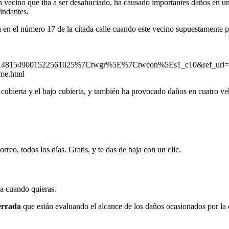
un vecino que iba a ser desahuciado, ha causado importantes daños en 
lindantes.
a en el número 17 de la citada calle cuando este vecino supuestamente p
1481549001522561025%7Ctwgr%5E%7Ctwcon%5Es1_c10&ref_url
me.html
a cubierta y el bajo cubierta, y también ha provocado daños en cuatro v
rreo, todos los días. Gratis, y te das de baja con un clic.
ja cuando quieras.
errada
que están evaluando el alcance de los daños ocasionados por la ex