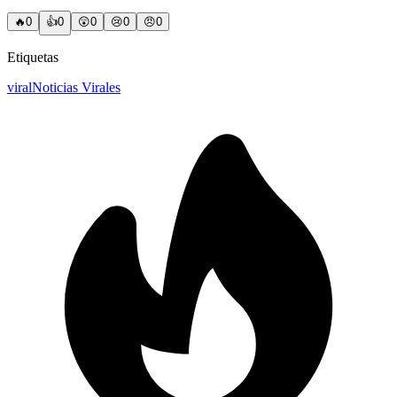
🔥
0
👍
0
😲
0
😢
0
😠
0
Etiquetas
viral
Noticias Virales