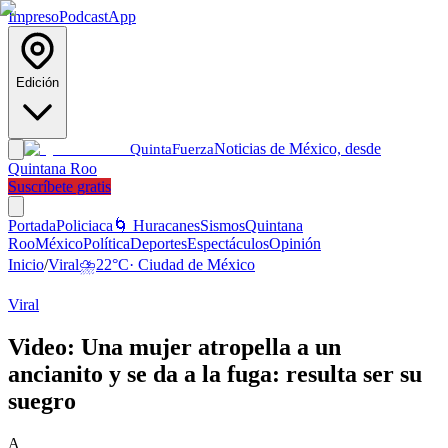
Impreso
Podcast
App
Edición
Noticias de México, desde
Quinta
Fuerza
Quintana Roo
Suscríbete gratis
Portada
Policiaca
🌀 Huracanes
Sismos
Quintana
Roo
México
Política
Deportes
Espectáculos
Opinión
Inicio
/
Viral
⛈️
22
°C
·
Ciudad de México
Viral
Video: Una mujer atropella a un
ancianito y se da a la fuga: resulta ser su
suegro
A