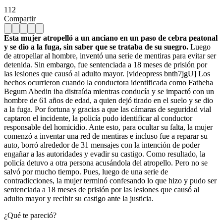
112
Compartir
Esta mujer atropelló a un anciano en un paso de cebra peatonal
y se dio a la fuga, sin saber que se trataba de su suegro.
Luego
de atropellar al hombre, inventó una serie de mentiras para evitar ser
detenida. Sin embargo, fue sentenciada a 18 meses de prisión por
las lesiones que causó al adulto mayor. [videopress bnth7jgU] Los
hechos ocurrieron cuando la conductora identificada como Fatheha
Begum Abedin iba distraída mientras conducía y se impactó con un
hombre de 61 años de edad, a quien dejó tirado en el suelo y se dio
a la fuga. Por fortuna y gracias a que las cámaras de seguridad vial
captaron el incidente, la policía pudo identificar al conductor
responsable del homicidio. Ante esto, para ocultar su falta, la mujer
comenzó a inventar una red de mentiras e incluso fue a reparar su
auto, borró alrededor de 31 mensajes con la intención de poder
engañar a las autoridades y evadir su castigo. Como resultado, la
policía detuvo a otra persona acusándola del atropello. Pero no se
salvó por mucho tiempo. Pues, luego de una serie de
contradicciones, la mujer terminó confesando lo que hizo y pudo ser
sentenciada a 18 meses de prisión por las lesiones que causó al
adulto mayor y recibir su castigo ante la justicia.
¿Qué te pareció?