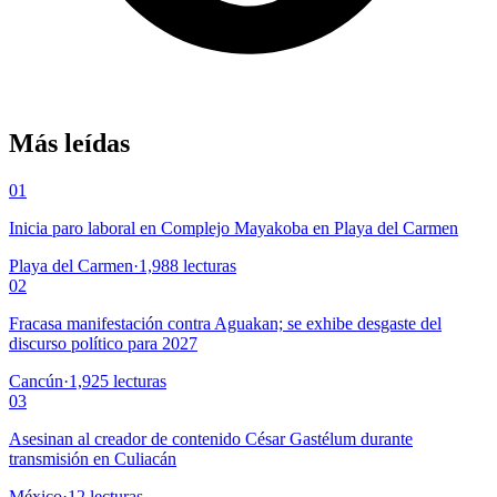
Más leídas
01
Inicia paro laboral en Complejo Mayakoba en Playa del Carmen
Playa del Carmen
·
1,988
lecturas
02
Fracasa manifestación contra Aguakan; se exhibe desgaste del
discurso político para 2027
Cancún
·
1,925
lecturas
03
Asesinan al creador de contenido César Gastélum durante
transmisión en Culiacán
México
·
12
lecturas