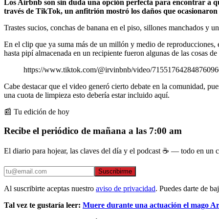
Los Airbnb son sin duda una opción perfecta para encontrar a quie
través de TikTok, un anfitrión mostró los daños que ocasionaron
Trastes sucios, conchas de banana en el piso, sillones manchados y una
En el clip que ya suma más de un millón y medio de reproducciones, e
hasta pipí almacenada en un recipiente fueron algunas de las cosas de 
https://www.tiktok.com/@irvinbnb/video/7155176428487
Cabe destacar que el video generó cierto debate en la comunidad, pue
una cuota de limpieza esto debería estar incluido aquí.
📰 Tu edición de hoy
Recibe el periódico de mañana a las 7:00 am
El diario para hojear, las claves del día y el podcast ☕ — todo en un co
Suscribirme
Al suscribirte aceptas nuestro
aviso de privacidad
. Puedes darte de ba
Tal vez te gustaría leer:
Muere durante una actuación el mago Arse