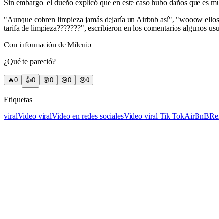
Sin embargo, el dueño explicó que en este caso hubo daños que es muy
"Aunque cobren limpieza jamás dejaría un Airbnb así", "wooow ellos s
tarifa de limpieza???????", escribieron en los comentarios algunos usu
Con información de Milenio
¿Qué te pareció?
🔥
0
👍
0
😲
0
😢
0
😠
0
Etiquetas
viral
Video viral
Video en redes sociales
Video viral Tik Tok
AirBnB
Re