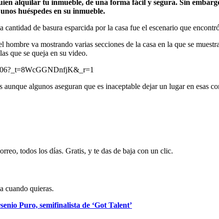
n alquilar tu inmueble, de una forma fácil y segura. Sin embargo, 
 unos huéspedes en su inmueble.
 cantidad de basura esparcida por la casa fue el escenario que encontró
l hombre va mostrando varias secciones de la casa en la que se muestra 
las que se queja en su video.
609606?_t=8WcGGNDnfjK&_r=1
s aunque algunos aseguran que es inaceptable dejar un lugar en esas co
rreo, todos los días. Gratis, y te das de baja con un clic.
ja cuando quieras.
nio Puro, semifinalista de ‘Got Talent’