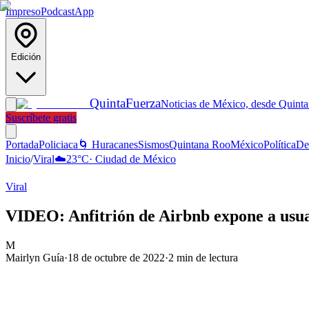
Impreso
Podcast
App
Edición
Quinta
Fuerza
Noticias de México, desde Quint
Suscríbete gratis
Portada
Policiaca
🌀 Huracanes
Sismos
Quintana Roo
México
Política
De
Inicio
/
Viral
☁️
23
°C
·
Ciudad de México
Viral
VIDEO: Anfitrión de Airbnb expone a usuar
M
Mairlyn Guía
·
18 de octubre de 2022
·
2
min de lectura