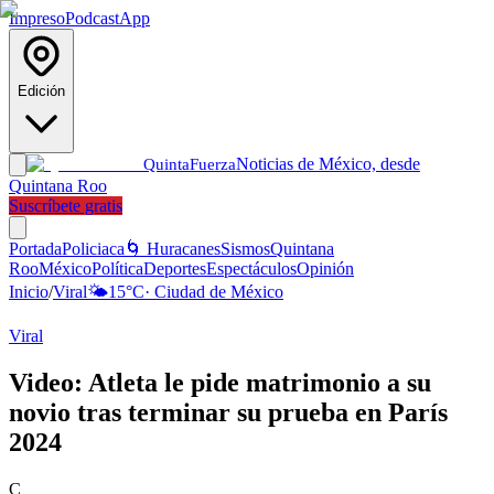
Impreso
Podcast
App
Edición
Noticias de México, desde
Quinta
Fuerza
Quintana Roo
Suscríbete gratis
Portada
Policiaca
🌀 Huracanes
Sismos
Quintana
Roo
México
Política
Deportes
Espectáculos
Opinión
Inicio
/
Viral
🌤️
15
°C
·
Ciudad de México
Viral
Video: Atleta le pide matrimonio a su
novio tras terminar su prueba en París
2024
C