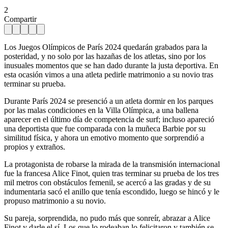
2
Compartir
Los Juegos Olímpicos de París 2024 quedarán grabados para la
posteridad, y no solo por las hazañas de los atletas, sino por los
inusuales momentos que se han dado durante la justa deportiva. En
esta ocasión vimos a una atleta pedirle matrimonio a su novio tras
terminar su prueba.
Durante París 2024 se presenció a un atleta dormir en los parques
por las malas condiciones en la Villa Olímpica, a una ballena
aparecer en el último día de competencia de surf; incluso apareció
una deportista que fue comparada con la muñeca Barbie por su
similitud física, y ahora un emotivo momento que sorprendió a
propios y extraños.
La protagonista de robarse la mirada de la transmisión internacional
fue la francesa Alice Finot, quien tras terminar su prueba de los tres
mil metros con obstáculos femenil, se acercó a las gradas y de su
indumentaria sacó el anillo que tenía escondido, luego se hincó y le
propuso matrimonio a su novio.
Su pareja, sorprendida, no pudo más que sonreír, abrazar a Alice
Finot y darle el sí. Los que lo rodeaban lo felicitaron y también se