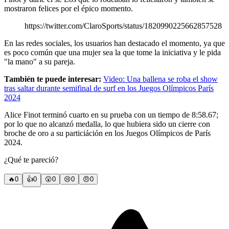
mostraron felices por el épico momento.
https://twitter.com/ClaroSports/status/1820990225662857528
En las redes sociales, los usuarios han destacado el momento, ya que
es poco común que una mujer sea la que tome la iniciativa y le pida
"la mano" a su pareja.
También te puede interesar:
Video: Una ballena se roba el show
tras saltar durante semifinal de surf en los Juegos Olímpicos París
2024
Alice Finot terminó cuarto en su prueba con un tiempo de 8:58.67;
por lo que no alcanzó medalla, lo que hubiera sido un cierre con
broche de oro a su particiáción en los Juegos Olímpicos de París
2024.
¿Qué te pareció?
🔥
0
👍
0
😲
0
😢
0
😠
0