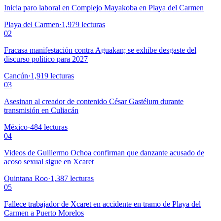
Inicia paro laboral en Complejo Mayakoba en Playa del Carmen
Playa del Carmen
·
1,979
lecturas
02
Fracasa manifestación contra Aguakan; se exhibe desgaste del
discurso político para 2027
Cancún
·
1,919
lecturas
03
Asesinan al creador de contenido César Gastélum durante
transmisión en Culiacán
México
·
484
lecturas
04
Videos de Guillermo Ochoa confirman que danzante acusado de
acoso sexual sigue en Xcaret
Quintana Roo
·
1,387
lecturas
05
Fallece trabajador de Xcaret en accidente en tramo de Playa del
Carmen a Puerto Morelos