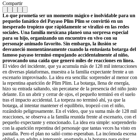
Compartir
Lo que prometía ser un momento mágico e inolvidable para un
pequeño fanático del Payaso Plim Plim se convirtió en un
inesperado tropiezo que rápidamente se viralizó en las redes
sociales. Una familia mexicana planeó una sorpresa especial
para su hijo, organizando un encuentro en vivo con su
personaje animado favorito. Sin embargo, la ilusión se
desvaneció momentáneamente cuando la entusiasta botarga del
famoso payaso terminó empujando accidentalmente al niño,
provocando una caída que generó miles de reacciones en línea.
El video del incidente, que ya acumula más de 128 mil interacciones
en diversas plataformas, muestra a la familia expectante frente a un
escenario improvisado. La idea era sencilla: sorprender al menor con
la repentina aparición de Plim Plim. La botarga, llena de energía,
hizo su entrada saltando, sin percatarse de la presencia del niño justo
delante. En un abrir y cerrar de ojos, el pequeño terminó en el suelo
tras el impacto accidental. La torpeza no terminó ahí, ya que la
botarga, al intentar mantener el equilibrio, tropezó con el niño,
rozándolo peligrosamente. En el video, que ya suma más de 128 mil
reacciones, se observa a la familia reunida frente al escenario, con el
pequeño expectante y emocionado. La idea era simple: sorprenderlo
con la aparición repentina del personaje que tantas veces ha visto en
pantalla. Pero el plan no salió como esperaban. La incómoda escena
obligó a un adulto a intervenir, apartando a la botarga para evitar