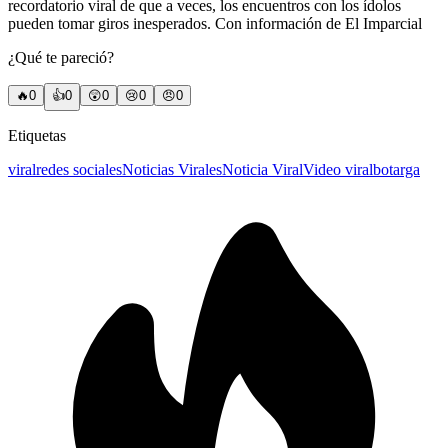
recordatorio viral de que a veces, los encuentros con los ídolos
pueden tomar giros inesperados. Con información de El Imparcial
¿Qué te pareció?
🔥
0
👍
0
😲
0
😢
0
😠
0
Etiquetas
viral
redes sociales
Noticias Virales
Noticia Viral
Video viral
botarga