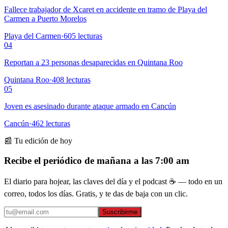
Fallece trabajador de Xcaret en accidente en tramo de Playa del
Carmen a Puerto Morelos
Playa del Carmen
·
605
lecturas
04
Reportan a 23 personas desaparecidas en Quintana Roo
Quintana Roo
·
408
lecturas
05
Joven es asesinado durante ataque armado en Cancún
Cancún
·
462
lecturas
📰 Tu edición de hoy
Recibe el periódico de mañana a las 7:00 am
El diario para hojear, las claves del día y el podcast ☕ — todo en un
correo, todos los días. Gratis, y te das de baja con un clic.
Suscribirme