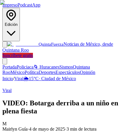
Impreso
Podcast
App
Edición
Noticias de México, desde
Quinta
Fuerza
Quintana Roo
Suscríbete gratis
Portada
Policiaca
🌀 Huracanes
Sismos
Quintana
Roo
México
Política
Deportes
Espectáculos
Opinión
Inicio
/
Viral
🌦️
15
°C
·
Ciudad de México
Viral
VIDEO: Botarga derriba a un niño en
plena fiesta
M
Mairlyn Guía
·
4 de mayo de 2025
·
3
min de lectura