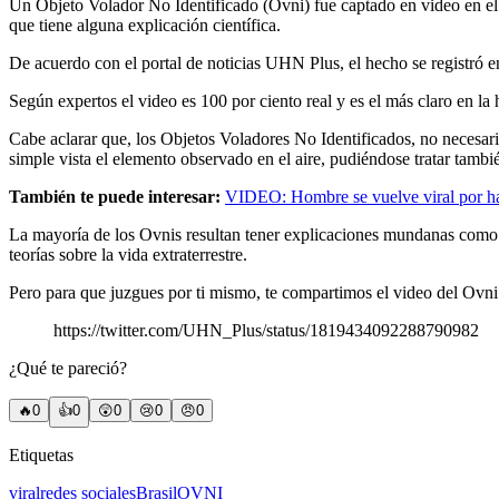
Un Objeto Volador No Identificado (Ovni) fue captado en video en el c
que tiene alguna explicación científica.
De acuerdo con el portal de noticias UHN Plus, el hecho se registró en 
Según expertos el video es 100 por ciento real y es el más claro en la 
Cabe aclarar que, los Objetos Voladores No Identificados, no necesari
simple vista el elemento observado en el aire, pudiéndose tratar tambi
También te puede interesar:
VIDEO: Hombre se vuelve viral por ha
La mayoría de los Ovnis resultan tener explicaciones mundanas como av
teorías sobre la vida extraterrestre.
Pero para que juzgues por ti mismo, te compartimos el video del Ovni 
https://twitter.com/UHN_Plus/status/1819434092288790982
¿Qué te pareció?
🔥
0
👍
0
😲
0
😢
0
😠
0
Etiquetas
viral
redes sociales
Brasil
OVNI