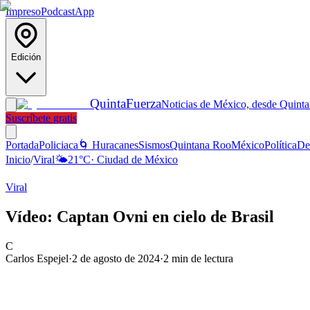
Impreso
Podcast
App
Edición
Quinta
Fuerza
Noticias de México, desde Quint
Suscríbete gratis
Portada
Policiaca
🌀 Huracanes
Sismos
Quintana Roo
México
Política
De
Inicio
/
Viral
🌤️
21
°C
·
Ciudad de México
Viral
Vídeo: Captan Ovni en cielo de Brasil
C
Carlos Espejel
·
2 de agosto de 2024
·
2
min de lectura