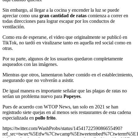
Sin embargo, al llegar a la cocina y encender la luz se puede
apreciar como una
gran cantidad de ratas
comienza a correr en
todas direcciones para lograr escapar por los conductos de
ventilación.
Como era de esperarse, el video que originalmente se publicó en
TikTok, no tardó en viralizarse tanto en aquella red social como en
otras.
Por su parte, algunos de los usuarios quedaron completamente
asqueados con las imágenes.
Mientras que otros, lamentaron haber comido en el establecimiento,
asegurando que no volverán a asistir.
De igual manera es importante señalar que las plagas de ratas no
serían un problema nuevo para
Popeyes
.
Pues de acuerdo con WTOP News, tan solo en 2021 se han
registrado siete quejas en al menos seis restaurantes de esta cadena
especializada en
pollo frito
.
https://twitter.com/WashProbs/status/1454172259086655490?
ref_src=twsrc%5Etfw%7Ctwcamp%5Etweetembed%7Ctwterm%5E14