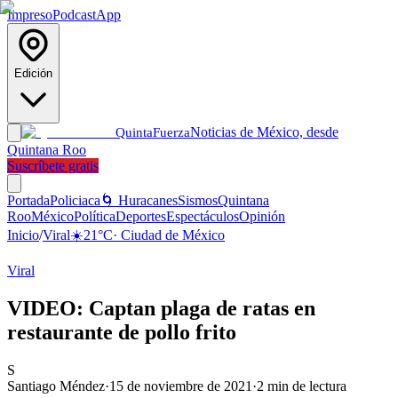
Impreso
Podcast
App
Edición
Noticias de México, desde
Quinta
Fuerza
Quintana Roo
Suscríbete gratis
Portada
Policiaca
🌀 Huracanes
Sismos
Quintana
Roo
México
Política
Deportes
Espectáculos
Opinión
Inicio
/
Viral
☀️
21
°C
·
Ciudad de México
Viral
VIDEO: Captan plaga de ratas en
restaurante de pollo frito
S
Santiago Méndez
·
15 de noviembre de 2021
·
2
min de lectura