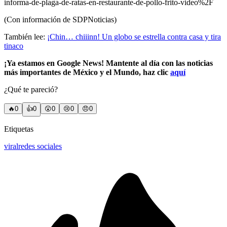
informa-de-plaga-de-ratas-en-restaurante-de-pollo-frito-video%2F
(Con información de SDPNoticias)
También lee:
¡Chin… chiiinn! Un globo se estrella contra casa y tira
tinaco
¡Ya estamos en Google News! Mantente al día con las noticias
más importantes de México y el Mundo, haz clic
aquí
¿Qué te pareció?
🔥
0
👍
0
😲
0
😢
0
😠
0
Etiquetas
viral
redes sociales