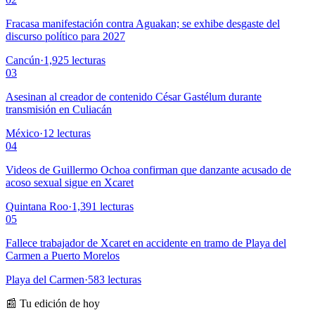
Fracasa manifestación contra Aguakan; se exhibe desgaste del
discurso político para 2027
Cancún
·
1,925
lecturas
03
Asesinan al creador de contenido César Gastélum durante
transmisión en Culiacán
México
·
12
lecturas
04
Videos de Guillermo Ochoa confirman que danzante acusado de
acoso sexual sigue en Xcaret
Quintana Roo
·
1,391
lecturas
05
Fallece trabajador de Xcaret en accidente en tramo de Playa del
Carmen a Puerto Morelos
Playa del Carmen
·
583
lecturas
📰 Tu edición de hoy