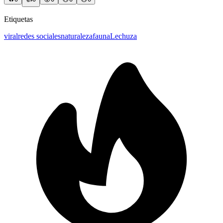
Etiquetas
viral
redes sociales
naturaleza
fauna
Lechuza