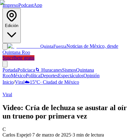
Impreso
Podcast
App
Edición
Noticias de México, desde
Quinta
Fuerza
Quintana Roo
Suscríbete gratis
Portada
Policiaca
🌀 Huracanes
Sismos
Quintana
Roo
México
Política
Deportes
Espectáculos
Opinión
Inicio
/
Viral
☁️
15
°C
·
Ciudad de México
Viral
Video: Cría de lechuza se asustar al oír
un trueno por primera vez
C
Carlos Espejel
·
7 de marzo de 2025
·
3
min de lectura