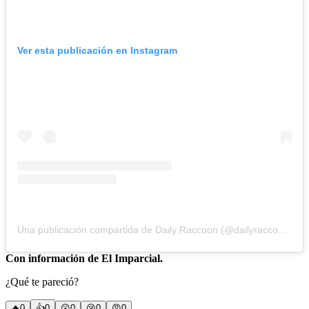
Ver esta publicación en Instagram
Una publicación compartida de Daily Raccoon (@dailyraccoon.ig)
Con información de El Imparcial.
¿Qué te pareció?
🔥
0
👍
0
😲
0
😢
0
😠
0