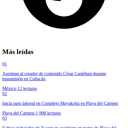
Más leídas
01
Asesinan al creador de contenido César Gastélum durante
transmisión en Culiacán
México
·
12
lecturas
02
Inicia paro laboral en Complejo Mayakoba en Playa del Carmen
Playa del Carmen
·
1,998
lecturas
03
Fallece trabajador de Xcaret en accidente en tramo de Playa del