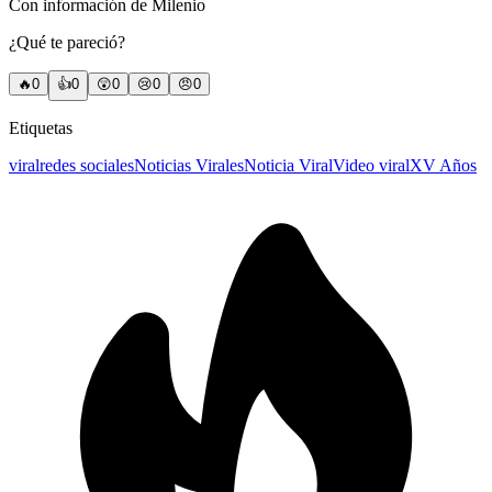
Con información de Milenio
¿Qué te pareció?
🔥
0
👍
0
😲
0
😢
0
😠
0
Etiquetas
viral
redes sociales
Noticias Virales
Noticia Viral
Video viral
XV Años