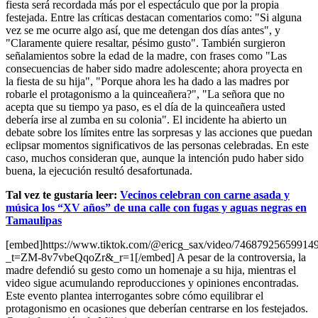
fiesta será recordada más por el espectáculo que por la propia
festejada. Entre las críticas destacan comentarios como: "Si alguna
vez se me ocurre algo así, que me detengan dos días antes", y
"Claramente quiere resaltar, pésimo gusto". También surgieron
señalamientos sobre la edad de la madre, con frases como "Las
consecuencias de haber sido madre adolescente; ahora proyecta en
la fiesta de su hija", "Porque ahora les ha dado a las madres por
robarle el protagonismo a la quinceañera?", "La señora que no
acepta que su tiempo ya paso, es el día de la quinceañera usted
debería irse al zumba en su colonia". El incidente ha abierto un
debate sobre los límites entre las sorpresas y las acciones que puedan
eclipsar momentos significativos de las personas celebradas. En este
caso, muchos consideran que, aunque la intención pudo haber sido
buena, la ejecución resultó desafortunada.
Tal vez te gustaría leer:
Vecinos celebran con carne asada y
música los “XV años” de una calle con fugas y aguas negras en
Tamaulipas
[embed]https://www.tiktok.com/@ericg_sax/video/74687925659914
_t=ZM-8v7vbeQqoZr&_r=1[/embed] A pesar de la controversia, la
madre defendió su gesto como un homenaje a su hija, mientras el
video sigue acumulando reproducciones y opiniones encontradas.
Este evento plantea interrogantes sobre cómo equilibrar el
protagonismo en ocasiones que deberían centrarse en los festejados.