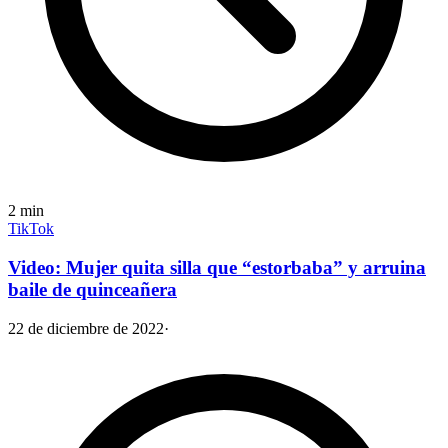
2
min
TikTok
Video: Mujer quita silla que “estorbaba” y arruina
baile de quinceañera
22 de diciembre de 2022
·