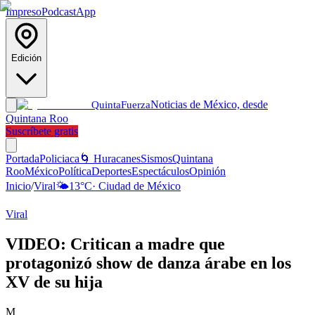
Impreso
Podcast
App
Edición
Noticias de México, desde
Quinta
Fuerza
Quintana Roo
Suscríbete gratis
Portada
Policiaca
🌀 Huracanes
Sismos
Quintana
Roo
México
Política
Deportes
Espectáculos
Opinión
Inicio
/
Viral
🌤️
13
°C
·
Ciudad de México
Viral
VIDEO: Critican a madre que
protagonizó show de danza árabe en los
XV de su hija
M