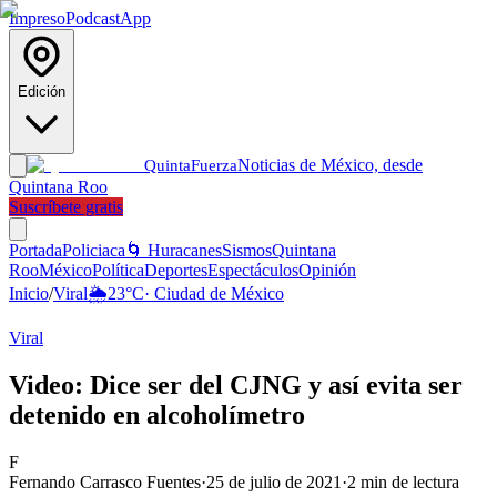
Impreso
Podcast
App
Edición
Noticias de México, desde
Quinta
Fuerza
Quintana Roo
Suscríbete gratis
Portada
Policiaca
🌀 Huracanes
Sismos
Quintana
Roo
México
Política
Deportes
Espectáculos
Opinión
Inicio
/
Viral
🌦️
23
°C
·
Ciudad de México
Viral
Video: Dice ser del CJNG y así evita ser
detenido en alcoholímetro
F
Fernando Carrasco Fuentes
·
25 de julio de 2021
·
2
min de lectura