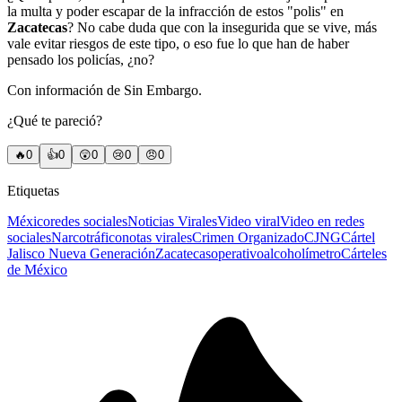
la multa y poder escapar de la infracción de estos "polis" en
Zacatecas
? No cabe duda que con la insegurida que se vive, más
vale evitar riesgos de este tipo, o eso fue lo que han de haber
pensado los policías, ¿no?
Con información de Sin Embargo.
¿Qué te pareció?
🔥
0
👍
0
😲
0
😢
0
😠
0
Etiquetas
México
redes sociales
Noticias Virales
Video viral
Video en redes
sociales
Narcotráfico
notas virales
Crimen Organizado
CJNG
Cártel
Jalisco Nueva Generación
Zacatecas
operativo
alcoholímetro
Cárteles
de México