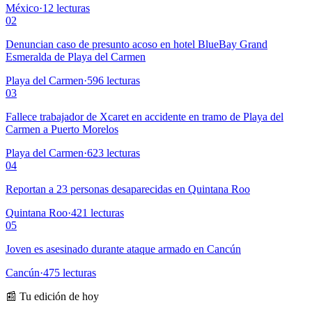
México
·
12
lecturas
02
Denuncian caso de presunto acoso en hotel BlueBay Grand
Esmeralda de Playa del Carmen
Playa del Carmen
·
596
lecturas
03
Fallece trabajador de Xcaret en accidente en tramo de Playa del
Carmen a Puerto Morelos
Playa del Carmen
·
623
lecturas
04
Reportan a 23 personas desaparecidas en Quintana Roo
Quintana Roo
·
421
lecturas
05
Joven es asesinado durante ataque armado en Cancún
Cancún
·
475
lecturas
📰 Tu edición de hoy