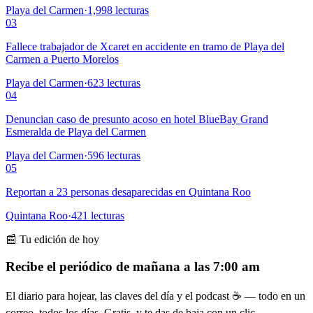
Playa del Carmen
·
1,998
lecturas
03
Fallece trabajador de Xcaret en accidente en tramo de Playa del
Carmen a Puerto Morelos
Playa del Carmen
·
623
lecturas
04
Denuncian caso de presunto acoso en hotel BlueBay Grand
Esmeralda de Playa del Carmen
Playa del Carmen
·
596
lecturas
05
Reportan a 23 personas desaparecidas en Quintana Roo
Quintana Roo
·
421
lecturas
📰 Tu edición de hoy
Recibe el periódico de mañana a las 7:00 am
El diario para hojear, las claves del día y el podcast ☕ — todo en un
correo, todos los días. Gratis, y te das de baja con un clic.