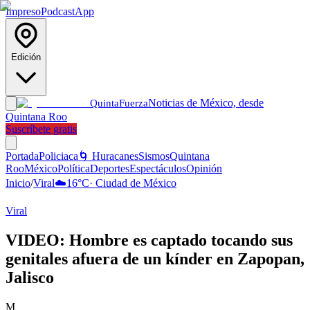
Impreso
Podcast
App
Edición
Noticias de México, desde
Quinta
Fuerza
Quintana Roo
Suscríbete gratis
Portada
Policiaca
🌀 Huracanes
Sismos
Quintana
Roo
México
Política
Deportes
Espectáculos
Opinión
Inicio
/
Viral
☁️
16
°C
·
Ciudad de México
Viral
VIDEO: Hombre es captado tocando sus
genitales afuera de un kínder en Zapopan,
Jalisco
M