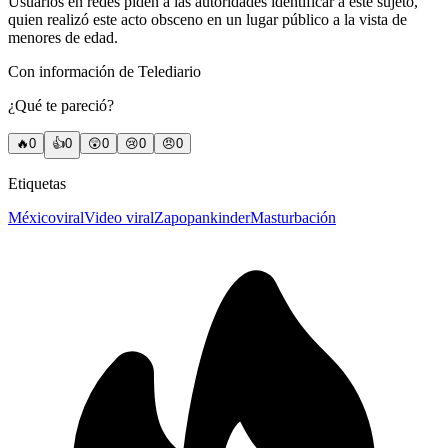
Usuarios en redes piden a las autoridades identificar a este sujeto,
quien realizó este acto obsceno en un lugar público a la vista de
menores de edad.
Con información de Telediario
¿Qué te pareció?
🔥
0
👍
0
😲
0
😢
0
😠
0
Etiquetas
México
viral
Video viral
Zapopan
kinder
Masturbación