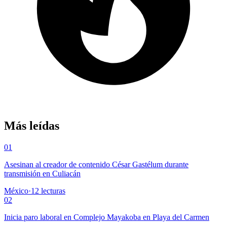
Más leídas
01
Asesinan al creador de contenido César Gastélum durante
transmisión en Culiacán
México
·
12
lecturas
02
Inicia paro laboral en Complejo Mayakoba en Playa del Carmen