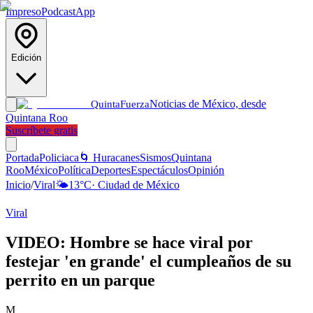
Impreso
Podcast
App
Edición
Noticias de México, desde
Quinta
Fuerza
Quintana Roo
Suscríbete gratis
Portada
Policiaca
🌀 Huracanes
Sismos
Quintana
Roo
México
Política
Deportes
Espectáculos
Opinión
Inicio
/
Viral
🌤️
13
°C
·
Ciudad de México
Viral
VIDEO: Hombre se hace viral por
festejar 'en grande' el cumpleaños de su
perrito en un parque
M