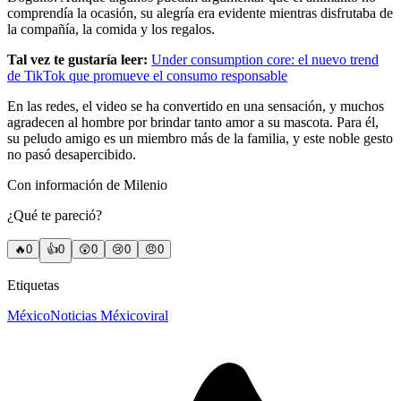
comprendía la ocasión, su alegría era evidente mientras disfrutaba de
la compañía, la comida y los regalos.
Tal vez te gustaría leer:
Under consumption core: el nuevo trend
de TikTok que promueve el consumo responsable
En las redes, el video se ha convertido en una sensación, y muchos
agradecen al hombre por brindar tanto amor a su mascota. Para él,
su peludo amigo es un miembro más de la familia, y este noble gesto
no pasó desapercibido.
Con información de Milenio
¿Qué te pareció?
🔥
0
👍
0
😲
0
😢
0
😠
0
Etiquetas
México
Noticias México
viral