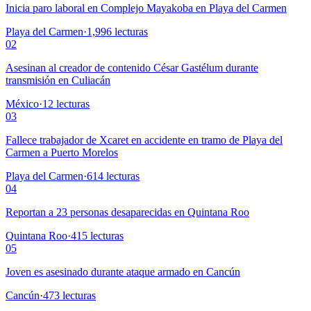
Inicia paro laboral en Complejo Mayakoba en Playa del Carmen
Playa del Carmen
·
1,996
lecturas
02
Asesinan al creador de contenido César Gastélum durante
transmisión en Culiacán
México
·
12
lecturas
03
Fallece trabajador de Xcaret en accidente en tramo de Playa del
Carmen a Puerto Morelos
Playa del Carmen
·
614
lecturas
04
Reportan a 23 personas desaparecidas en Quintana Roo
Quintana Roo
·
415
lecturas
05
Joven es asesinado durante ataque armado en Cancún
Cancún
·
473
lecturas