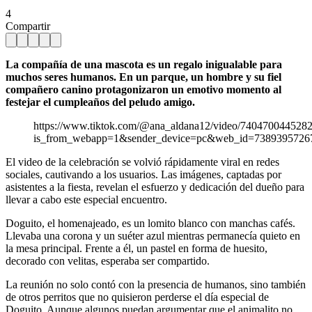
4
Compartir
La compañía de una mascota es un regalo inigualable para
muchos seres humanos. En un parque, un hombre y su fiel
compañero canino protagonizaron un emotivo momento al
festejar el cumpleaños del peludo amigo.
https://www.tiktok.com/@ana_aldana12/video/740470044528
is_from_webapp=1&sender_device=pc&web_id=7389395726
El video de la celebración se volvió rápidamente viral en redes
sociales, cautivando a los usuarios. Las imágenes, captadas por
asistentes a la fiesta, revelan el esfuerzo y dedicación del dueño para
llevar a cabo este especial encuentro.
Doguito, el homenajeado, es un lomito blanco con manchas cafés.
Llevaba una corona y un suéter azul mientras permanecía quieto en
la mesa principal. Frente a él, un pastel en forma de huesito,
decorado con velitas, esperaba ser compartido.
La reunión no solo contó con la presencia de humanos, sino también
de otros perritos que no quisieron perderse el día especial de
Doguito. Aunque algunos puedan argumentar que el animalito no