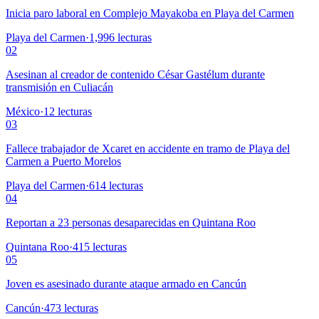
Inicia paro laboral en Complejo Mayakoba en Playa del Carmen
Playa del Carmen
·
1,996
lecturas
02
Asesinan al creador de contenido César Gastélum durante
transmisión en Culiacán
México
·
12
lecturas
03
Fallece trabajador de Xcaret en accidente en tramo de Playa del
Carmen a Puerto Morelos
Playa del Carmen
·
614
lecturas
04
Reportan a 23 personas desaparecidas en Quintana Roo
Quintana Roo
·
415
lecturas
05
Joven es asesinado durante ataque armado en Cancún
Cancún
·
473
lecturas