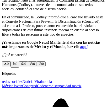
Tal reclamo llegó a las autoridades, la Comisión Estatal de Derechos
Humanos (Codhey), a través de un comunicado en sus redes
sociales, condenó el acto de discriminación.
En el comunicado, la Codhey informó que el caso fue llevado hasta
el Consejo Nacional Para Prevenir la Discriminación (Conapred),
así como a la Profeco, pues el antro en cuestión habría violado
disposiciones de esta última instancia federal en cuanto al acceso
libre a todas las personas a este tipo de espacios.
¡Ya estamos en Google News! Mantente al día con las noticias
más importantes de México y el Mundo, haz clic
aquí
¿Qué te pareció?
🔥
0
👍
0
😲
0
😢
0
😠
0
Etiquetas
redes sociales
Noticia Viral
noticia
México
Joven
Conapred
Cadenero
discapacidad motriz