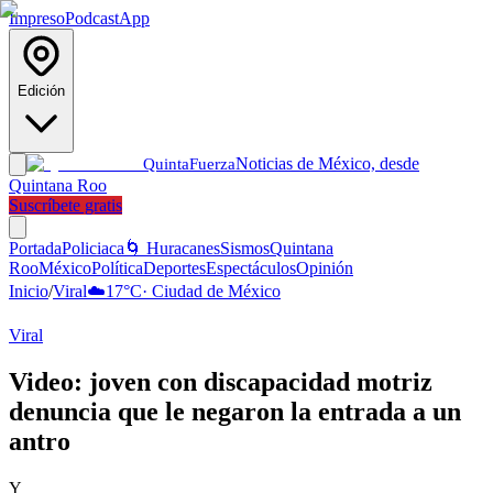
Impreso
Podcast
App
Edición
Noticias de México, desde
Quinta
Fuerza
Quintana Roo
Suscríbete gratis
Portada
Policiaca
🌀 Huracanes
Sismos
Quintana
Roo
México
Política
Deportes
Espectáculos
Opinión
Inicio
/
Viral
☁️
17
°C
·
Ciudad de México
Viral
Video: joven con discapacidad motriz
denuncia que le negaron la entrada a un
antro
Y