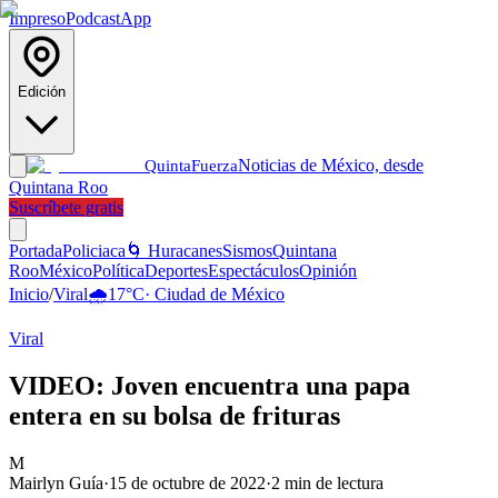
Impreso
Podcast
App
Edición
Noticias de México, desde
Quinta
Fuerza
Quintana Roo
Suscríbete gratis
Portada
Policiaca
🌀 Huracanes
Sismos
Quintana
Roo
México
Política
Deportes
Espectáculos
Opinión
Inicio
/
Viral
🌧️
17
°C
·
Ciudad de México
Viral
VIDEO: Joven encuentra una papa
entera en su bolsa de frituras
M
Mairlyn Guía
·
15 de octubre de 2022
·
2
min de lectura