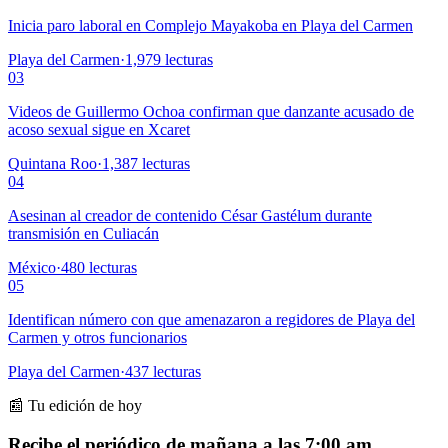
Inicia paro laboral en Complejo Mayakoba en Playa del Carmen
Playa del Carmen
·
1,979
lecturas
03
Videos de Guillermo Ochoa confirman que danzante acusado de
acoso sexual sigue en Xcaret
Quintana Roo
·
1,387
lecturas
04
Asesinan al creador de contenido César Gastélum durante
transmisión en Culiacán
México
·
480
lecturas
05
Identifican número con que amenazaron a regidores de Playa del
Carmen y otros funcionarios
Playa del Carmen
·
437
lecturas
📰 Tu edición de hoy
Recibe el periódico de mañana a las 7:00 am