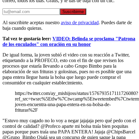
correo, todos los días. Gratis, y te das de baja con un clic.
Suscribirme
Al suscribirte aceptas nuestro
aviso de privacidad
. Puedes darte de
baja cuando quieras.
Tal vez te gustaría leer:
VIDEO: Belinda se proclama "Patrona
de los enculados" con oración en su honor
De igual forma, la joven subió el video con su reacción a Twitter,
etiquetando a la PROFECO, esto con el fin de que revisen los
procesos que estaría llevando a cabo Grupo Bimbo para la
elaboración de sus frituras y golosinas, pues no es posible que una
papa entera llegue hasta la bolsa que luego puede comprar el
consumidor en cualquier establecimiento.
https://twitter.com/ay_mishijoss/status/1576793517111726080?
ref_src=twsrc%5Etfw%7Ctwcamp%5Etweetembed%7Ctwterm
joven-encuentra-una-papa-entera-en-su-bolsa-de-
frituras%2F
"Estuvo muy cagado no lo voy a negar jajajaja pero qué pedo con el
control de calidad? @Profeco aparte mi bolsa traía bien poquitas
papas porque pues traía una PAPA ENTERA! Jajaja @ChipsBarcel
@Grupo_Bimbo Ojalá sea un concurso de quien saque la papa