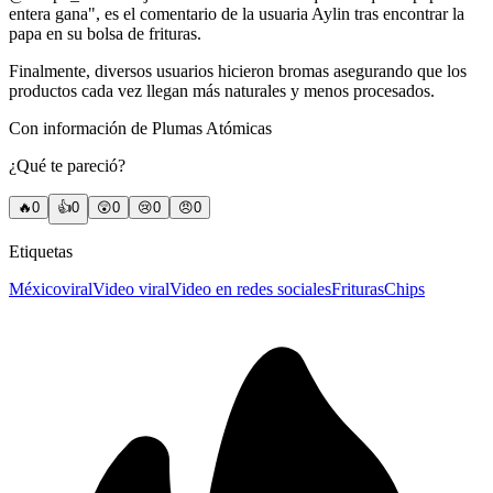
entera gana", es el comentario de la usuaria Aylin tras encontrar la
papa en su bolsa de frituras.
Finalmente, diversos usuarios hicieron bromas asegurando que los
productos cada vez llegan más naturales y menos procesados.
Con información de Plumas Atómicas
¿Qué te pareció?
🔥
0
👍
0
😲
0
😢
0
😠
0
Etiquetas
México
viral
Video viral
Video en redes sociales
Frituras
Chips