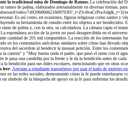
nte la tradicional misa de Domingo de Ramos.
La celebración del D
 llevar ramos de palma, elaborados artesanalmente en diversas formas, par
assobsessed/video/7492960606216097030?_t=ZS-8vaCrPraAdg&_r=1[/emb
ersonal. Es así como, en ocasiones, figuras religiosas como santos y ví
ncluyendo su herramienta de estudio entre los objetos a ser bendecidos. 
o de palma y, con la otra, su calculadora. La cámara capta el instante
 La espontánea acción de la joven no pasó desapercibida en el universo 
nte cantidad de 201 mil compartidos. La reacción de los internautas fu
ndo en los comentarios anécdotas similares sobre cómo han llevado objet
nsiva del sacerdote al bendecir la inusual petición. Entre los comenta
 a la carrera" y "Muy buena onda el padre, que pasó el ramo con el agua
e le pasa una candelita por la frente y le da la bendición antes de ca
ca la bendición para sus útiles escolares, mencionando que en otras oca
a leer
:
Arrestan a estudiante transgénero por usar el baño de mujeres en
umor en las redes sociales, demostrando cómo la fe puede entrelazarse 
un símbolo de la búsqueda de apoyo en la fe para enfrentar los desafíos