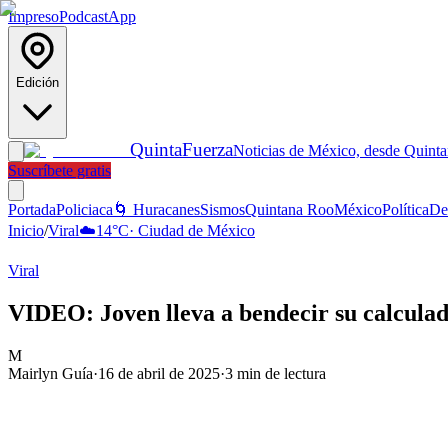
Impreso
Podcast
App
Edición
Quinta
Fuerza
Noticias de México, desde Quint
Suscríbete gratis
Portada
Policiaca
🌀 Huracanes
Sismos
Quintana Roo
México
Política
De
Inicio
/
Viral
☁️
14
°C
·
Ciudad de México
Viral
VIDEO: Joven lleva a bendecir su calcula
M
Mairlyn Guía
·
16 de abril de 2025
·
3
min de lectura