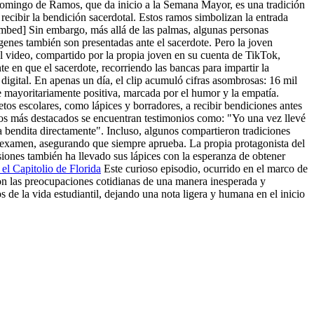
omingo de Ramos, que da inicio a la Semana Mayor, es una tradición
a recibir la bendición sacerdotal. Estos ramos simbolizan la entrada
ed] Sin embargo, más allá de las palmas, algunas personas
rgenes también son presentadas ante el sacerdote. Pero la joven
El video, compartido por la propia joven en su cuenta de TikTok,
 en que el sacerdote, recorriendo las bancas para impartir la
digital. En apenas un día, el clip acumuló cifras asombrosas: 16 mil
e mayoritariamente positiva, marcada por el humor y la empatía.
os escolares, como lápices y borradores, a recibir bendiciones antes
rios más destacados se encuentran testimonios como: "Yo una vez llevé
 bendita directamente". Incluso, algunos compartieron tradiciones
da examen, asegurando que siempre aprueba. La propia protagonista del
siones también ha llevado sus lápices con la esperanza de obtener
 el Capitolio de Florida
Este curioso episodio, ocurrido en el marco de
con las preocupaciones cotidianas de una manera inesperada y
 de la vida estudiantil, dejando una nota ligera y humana en el inicio