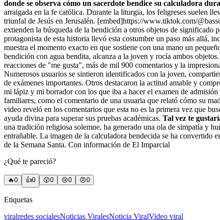
donde se observa cómo un sacerdote bendice su calculadora dura
arraigada en la fe católica. Durante la liturgia, los feligreses suelen
triunfal de Jesús en Jerusalén. [embed]https://www.tiktok.com/@b
extienden la búsqueda de la bendición a otros objetos de significado p
protagonista de esta historia llevó esta costumbre un paso más allá, i
muestra el momento exacto en que sostiene con una mano un pequeño ram
bendición con agua bendita, alcanza a la joven y rocía ambos objetos.
reacciones de "me gusta", más de mil 900 comentarios y la impresiona
Numerosos usuarios se sintieron identificados con la joven, compartie
de exámenes importantes. Otros destacaron la actitud amable y compre
mi lápiz y mi borrador con los que iba a hacer el examen de admisión
familiares, como el comentario de una usuaria que relató cómo su madr
video reveló en los comentarios que esta no es la primera vez que bus
ayuda divina para superar sus pruebas académicas.
Tal vez te gustarí
una tradición religiosa solemne, ha generado una ola de simpatía y h
entrañable. La imagen de la calculadora bendecida se ha convertido en 
de la Semana Santa. Con información de El Imparcial
¿Qué te pareció?
🔥
0
👍
0
😲
0
😢
0
😠
0
Etiquetas
viral
redes sociales
Noticias Virales
Noticia Viral
Video viral