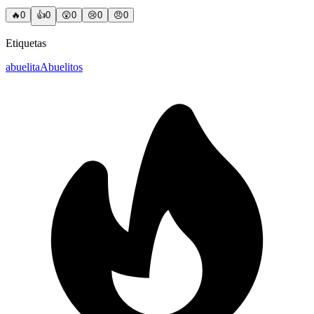
🔥
0
👍
0
😲
0
😢
0
😠
0
Etiquetas
abuelita
Abuelitos