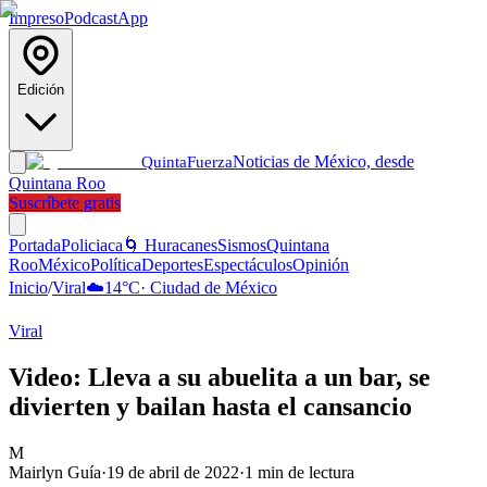
Impreso
Podcast
App
Edición
Noticias de México, desde
Quinta
Fuerza
Quintana Roo
Suscríbete gratis
Portada
Policiaca
🌀 Huracanes
Sismos
Quintana
Roo
México
Política
Deportes
Espectáculos
Opinión
Inicio
/
Viral
☁️
14
°C
·
Ciudad de México
Viral
Video: Lleva a su abuelita a un bar, se
divierten y bailan hasta el cansancio
M
Mairlyn Guía
·
19 de abril de 2022
·
1
min de lectura