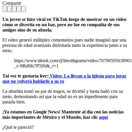
Compartir
Un joven se hizo viral en TikTok luego de mostrar en un video
cómo se divertía en un bar, pero no fue en compañía de sus
amigos sino de su abuela.
El video generó múltiples comentarios pues nadie imaginó que una
persona de edad avanzada disfrutaría tanto la experiencia junto a su
nieto.
https://www.tiktok.com/@litwithgrams/video/7079059563890
_t=8Rd9fs7P59S&_r=1
Tal vez te gustaría leer:
Video: La llevan a la iglesia para jurar
que no volverá hablarle a su ex
La abuelita tomó un par de tragos, se divirtió y hasta bailó con su
nieto, demostrando así que la edad no es un impedimento para
pasarla bien.
¡Ya estamos en Google News! Mantente al día con las noticias
más importantes de México y el Mundo, haz clic
aquí
¿Qué te pareció?