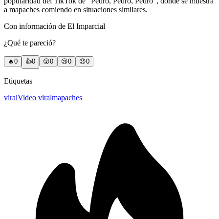
popularidad del TikTok de “Pedro, Pedro, Pedro”, donde se muestra
a mapaches comiendo en situaciones similares.
Con información de El Imparcial
¿Qué te pareció?
🔥
0
👍
0
😲
0
😢
0
😠
0
Etiquetas
viral
Video viral
mapaches