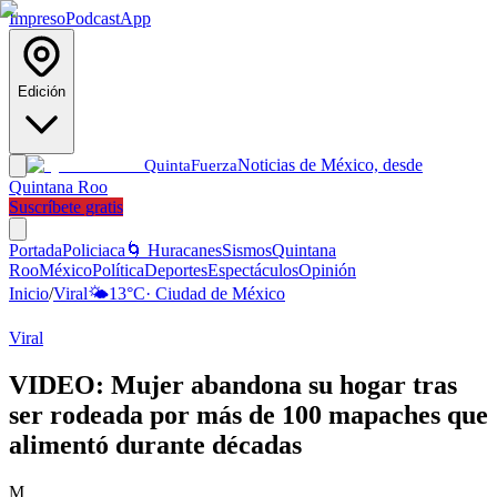
Impreso
Podcast
App
Edición
Noticias de México, desde
Quinta
Fuerza
Quintana Roo
Suscríbete gratis
Portada
Policiaca
🌀 Huracanes
Sismos
Quintana
Roo
México
Política
Deportes
Espectáculos
Opinión
Inicio
/
Viral
🌤️
13
°C
·
Ciudad de México
Viral
VIDEO: Mujer abandona su hogar tras
ser rodeada por más de 100 mapaches que
alimentó durante décadas
M