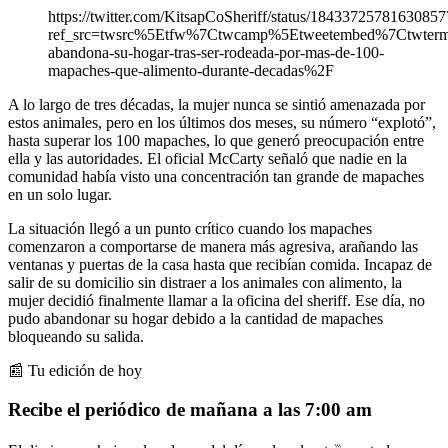
https://twitter.com/KitsapCoSheriff/status/1843372578163085
ref_src=twsrc%5Etfw%7Ctwcamp%5Etweetembed%7Ctwte
abandona-su-hogar-tras-ser-rodeada-por-mas-de-100-
mapaches-que-alimento-durante-decadas%2F
A lo largo de tres décadas, la mujer nunca se sintió amenazada por
estos animales, pero en los últimos dos meses, su número “explotó”,
hasta superar los 100 mapaches, lo que generó preocupación entre
ella y las autoridades. El oficial McCarty señaló que nadie en la
comunidad había visto una concentración tan grande de mapaches
en un solo lugar.
La situación llegó a un punto crítico cuando los mapaches
comenzaron a comportarse de manera más agresiva, arañando las
ventanas y puertas de la casa hasta que recibían comida. Incapaz de
salir de su domicilio sin distraer a los animales con alimento, la
mujer decidió finalmente llamar a la oficina del sheriff. Ese día, no
pudo abandonar su hogar debido a la cantidad de mapaches
bloqueando su salida.
📰 Tu edición de hoy
Recibe el periódico de mañana a las 7:00 am