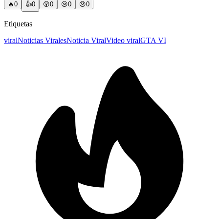
🔥
0
👍
0
😲
0
😢
0
😠
0
Etiquetas
viral
Noticias Virales
Noticia Viral
Video viral
GTA VI