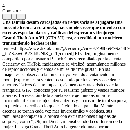
4
Compartir
Una familia desató carcajadas en redes sociales al jugarle una
inocente broma a su abuela, haciéndole creer que un video con
escenas espectaculares y caóticas del esperado videojuego
Grand Theft Auto VI (GTA VI) era, en realidad, un noticiero
transmitiendo hechos reales.
[embed]https://www.tiktok.com/@ceciarmy/video/74988694992448
_t=ZS-8wCB2XIdUNl&_r=1[/embed] El video, originalmente
compartido por el usuario BianchiCuts y recopilado por la cuenta
Ceciarmy en TikTok, rápidamente se viralizó, acumulando millones
de reproducciones y cientos de miles de "me gusta". En las
imágenes se observa a la mujer mayor viendo atentamente un
montaje que muestra vehículos volando por los aires y accidentes
automovilísticos de alto impacto, elementos característicos de la
franquicia GTA, conocida por su realismo gráfico y vastos mundos
abiertos. La reacción de la abuela es de genuino asombro e
incredulidad. Con los ojos bien abiertos y un rostro de total sorpresa,
no puede dar crédito a lo que está viendo en pantalla. Mientras las
escenas se tornan cada vez más inverosímiles y caóticas, sus
familiares acompañan la broma con exclamaciones fingidas de
sorpresa, como "¡Oh, mi Dios!", intensificando la confusión de la
mujer. La saga Grand Theft Auto ha generado una enorme