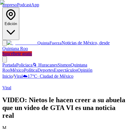
Impreso
Podcast
App
Edición
Noticias de México, desde
Quinta
Fuerza
Quintana Roo
Suscríbete gratis
Portada
Policiaca
🌀 Huracanes
Sismos
Quintana
Roo
México
Política
Deportes
Espectáculos
Opinión
Inicio
/
Viral
☁️
17
°C
·
Ciudad de México
Viral
VIDEO: Nietos le hacen creer a su abuela
que un video de GTA VI es una noticia
real
M