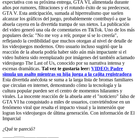
expectativa con su próxima entrega, GTA VI, alimentada durante
años por rumores, filtraciones y el rotundo éxito de su predecesor,
GTA V. Esta anticipación, sumada al hiperrealismo que suelen
alcanzar los gráficos del juego, probablemente contribuyó a que la
abuela cayera en la divertida trampa de sus nietos. La publicación
del video generó una ola de comentarios en TikTok. Uno de los más
populares decía: "No me voy a reír, porque sí se lo creería",
reflejando la credibilidad que muchos otorgan al nivel de detalle de
los videojuegos modernos. Otro usuario incluso sugirió que la
reacción de la abuela podría haber sido aún más impactante si el
video hubiera sido reemplazado por imágenes del también aclamado
videojuego The Last of Us, conocido por su narrativa intensa y
escenas dramáticas.
Tal vez te gustaría leer:
VIDEO: Padre
simula un asalto mientras su hija juega a la cajita registradora
Esta divertida anécdota se suma a la larga lista de bromas familiares
que circulan en internet, demostrando cómo la tecnología y la
cultura popular pueden ser el centro de momentos hilarantes y
virales. La inocente reacción de la abuela ante el "noticiero" falso de
GTA VI ha conquistado a miles de usuarios, convirtiéndose en un
fenómeno viral que resalta el impacto visual y la inmersión que
logran los videojuegos de última generación. Con información de El
Imparcial
¿Qué te pareció?