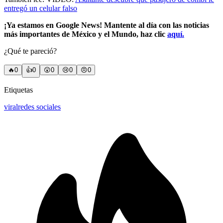
entregó un celular falso
¡Ya estamos en Google News! Mantente al día con las noticias
más importantes de México y el Mundo, haz clic
aquí.
¿Qué te pareció?
🔥
0
👍
0
😲
0
😢
0
😠
0
Etiquetas
viral
redes sociales