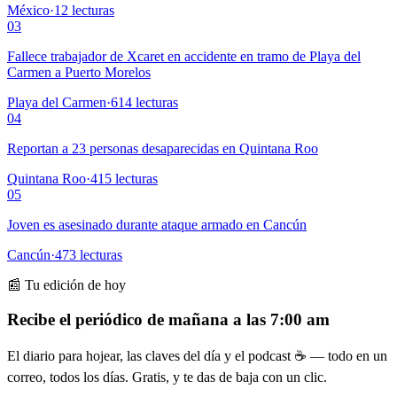
México
·
12
lecturas
03
Fallece trabajador de Xcaret en accidente en tramo de Playa del
Carmen a Puerto Morelos
Playa del Carmen
·
614
lecturas
04
Reportan a 23 personas desaparecidas en Quintana Roo
Quintana Roo
·
415
lecturas
05
Joven es asesinado durante ataque armado en Cancún
Cancún
·
473
lecturas
📰 Tu edición de hoy
Recibe el periódico de mañana a las 7:00 am
El diario para hojear, las claves del día y el podcast ☕ — todo en un
correo, todos los días. Gratis, y te das de baja con un clic.