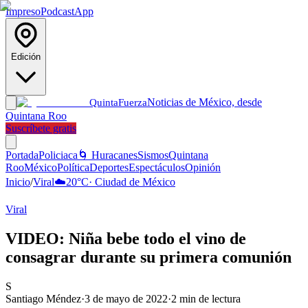
Impreso
Podcast
App
Edición
Noticias de México, desde
Quinta
Fuerza
Quintana Roo
Suscríbete gratis
Portada
Policiaca
🌀 Huracanes
Sismos
Quintana
Roo
México
Política
Deportes
Espectáculos
Opinión
Inicio
/
Viral
☁️
20
°C
·
Ciudad de México
Viral
VIDEO: Niña bebe todo el vino de
consagrar durante su primera comunión
S
Santiago Méndez
·
3 de mayo de 2022
·
2
min de lectura