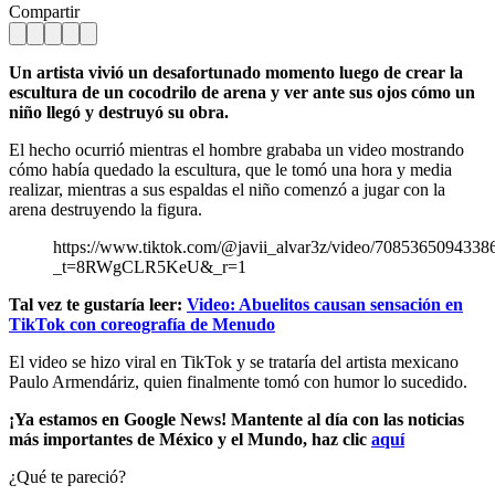
Compartir
Un artista vivió un desafortunado momento luego de crear la
escultura de un cocodrilo de arena y ver ante sus ojos cómo un
niño llegó y destruyó su obra.
El hecho ocurrió mientras el hombre grababa un video mostrando
cómo había quedado la escultura, que le tomó una hora y media
realizar, mientras a sus espaldas el niño comenzó a jugar con la
arena destruyendo la figura.
https://www.tiktok.com/@javii_alvar3z/video/708536509433
_t=8RWgCLR5KeU&_r=1
Tal vez te gustaría leer:
Video: Abuelitos causan sensación en
TikTok con coreografía de Menudo
El video se hizo viral en TikTok y se trataría del artista mexicano
Paulo Armendáriz, quien finalmente tomó con humor lo sucedido.
¡Ya estamos en Google News! Mantente al día con las noticias
más importantes de México y el Mundo, haz clic
aquí
¿Qué te pareció?