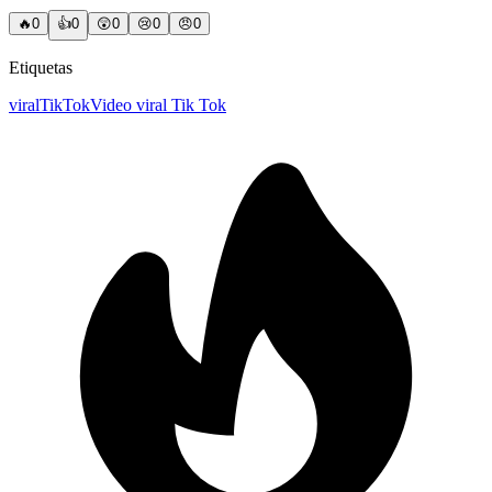
🔥
0
👍
0
😲
0
😢
0
😠
0
Etiquetas
viral
TikTok
Video viral Tik Tok