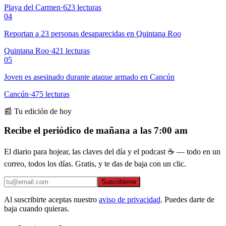
Playa del Carmen
·
623
lecturas
04
Reportan a 23 personas desaparecidas en Quintana Roo
Quintana Roo
·
421
lecturas
05
Joven es asesinado durante ataque armado en Cancún
Cancún
·
475
lecturas
📰 Tu edición de hoy
Recibe el periódico de mañana a las 7:00 am
El diario para hojear, las claves del día y el podcast ☕ — todo en un
correo, todos los días. Gratis, y te das de baja con un clic.
Suscribirme
Al suscribirte aceptas nuestro
aviso de privacidad
. Puedes darte de
baja cuando quieras.