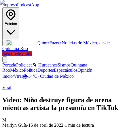
Impreso
Podcast
App
Edición
Noticias de México, desde
Quinta
Fuerza
Quintana Roo
Suscríbete gratis
Portada
Policiaca
🌀 Huracanes
Sismos
Quintana
Roo
México
Política
Deportes
Espectáculos
Opinión
Inicio
/
Viral
🌦️
14
°C
·
Ciudad de México
Viral
Video: Niño destruye figura de arena
mientras artista la presumía en TikTok
M
Mairlyn Guía
·
16 de abril de 2022
·
1
min de lectura