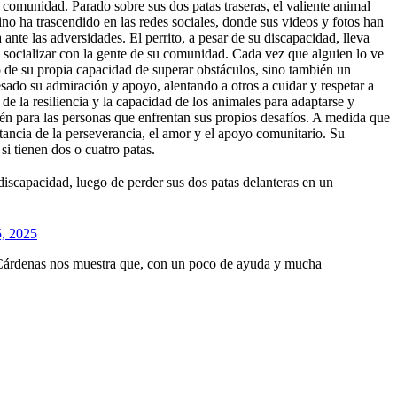
comunidad. Parado sobre sus dos patas traseras, el valiente animal
ino ha trascendido en las redes sociales, donde sus videos y fotos han
te las adversidades. El perrito, a pesar de su discapacidad, lleva
 y socializar con la gente de su comunidad. Cada vez que alguien lo ve
o de su propia capacidad de superar obstáculos, sino también un
sado su admiración y apoyo, alentando a otros a cuidar y respetar a
de la resiliencia y la capacidad de los animales para adaptarse y
bién para las personas que enfrentan sus propios desafíos. A medida que
rtancia de la perseverancia, el amor y el apoyo comunitario. Su
i tienen dos o cuatro patas.
 discapacidad, luego de perder sus dos patas delanteras en un
5, 2025
e Cárdenas nos muestra que, con un poco de ayuda y mucha