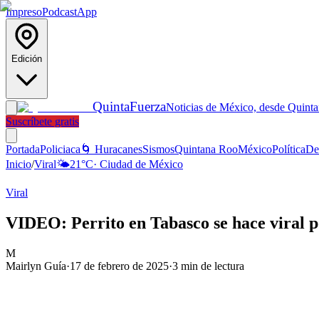
Impreso
Podcast
App
Edición
Quinta
Fuerza
Noticias de México, desde Quint
Suscríbete gratis
Portada
Policiaca
🌀 Huracanes
Sismos
Quintana Roo
México
Política
De
Inicio
/
Viral
🌤️
21
°C
·
Ciudad de México
Viral
VIDEO: Perrito en Tabasco se hace viral p
M
Mairlyn Guía
·
17 de febrero de 2025
·
3
min de lectura