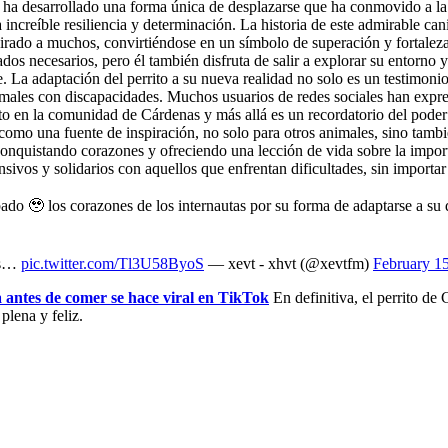
, ha desarrollado una forma única de desplazarse que ha conmovido a la 
increíble resiliencia y determinación. La historia de este admirable can
do a muchos, convirtiéndose en un símbolo de superación y fortaleza an
ados necesarios, pero él también disfruta de salir a explorar su entorno
. La adaptación del perrito a su nueva realidad no solo es un testimoni
nimales con discapacidades. Muchos usuarios de redes sociales han expre
ito en la comunidad de Cárdenas y más allá es un recordatorio del poder 
rve como una fuente de inspiración, no solo para otros animales, sino tam
úa conquistando corazones y ofreciendo una lección de vida sobre la impo
vos y solidarios con aquellos que enfrentan dificultades, sin importar s
obado 🥹 los corazones de los internautas por su forma de adaptarse a su
las…
pic.twitter.com/Tl3U58ByoS
— xevt - xhvt (@xevtfm)
February 1
 antes de comer se hace viral en TikTok
En definitiva, el perrito d
plena y feliz.