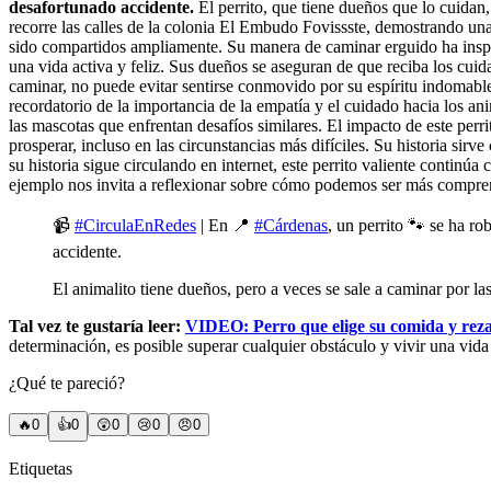
desafortunado accidente.
El perrito, que tiene dueños que lo cuidan
recorre las calles de la colonia El Embudo Fovissste, demostrando una 
sido compartidos ampliamente. Su manera de caminar erguido ha inspira
una vida activa y feliz. Sus dueños se aseguran de que reciba los cuid
caminar, no puede evitar sentirse conmovido por su espíritu indomable
recordatorio de la importancia de la empatía y el cuidado hacia los a
las mascotas que enfrentan desafíos similares. El impacto de este perr
prosperar, incluso en las circunstancias más difíciles. Su historia si
su historia sigue circulando en internet, este perrito valiente contin
ejemplo nos invita a reflexionar sobre cómo podemos ser más comprensi
📹
#CirculaEnRedes
| En 📍
#Cárdenas
, un perrito 🐾 se ha r
accidente.
El animalito tiene dueños, pero a veces se sale a caminar por 
Tal vez te gustaría leer:
VIDEO: Perro que elige su comida y reza
determinación, es posible superar cualquier obstáculo y vivir una vida 
¿Qué te pareció?
🔥
0
👍
0
😲
0
😢
0
😠
0
Etiquetas